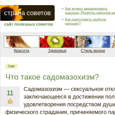
Как можно замариновать
страна советов
шашлык. Рецепты народов м
Как приготовить рыбную
окрошку?
сайт полезных советов
Красота
Здоровье
Стиль жизни
Секс
Что такое садомазохизм?
Садомазохизм — сексуальное отк
11
заключающееся в достижении пол
удовлетворения посредством душ
физического страдания, причиняемого п