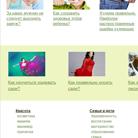
За каких мужчин не
Как сохранить
Худеем правильно.
следует выходить
здоровье зубов
Наиболее
замуж?
ребенка?
распространенные
ошибки худеющих
Как научиться надевать
Как правильно носить
Как 
сари?
сари?
лиси
Красота
Семья и дети
косметика
беременность
макияж
воспитание
маникюр
материнство
прическа
образование
семья