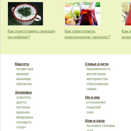
Как приготовить окрошку
Как приготовить
Как 
на кефире?
классическую сангрию?
розо
Красота
Семья и дети
косметика
беременность
макияж
воспитание
маникюр
материнство
прическа
образование
семья
Здоровье
алкоголь
Он и она
диета
отношения
питание
поцелуй
курение
секс
медицина
Дом и дача
похудеть
бытовая техника
спорт
дом