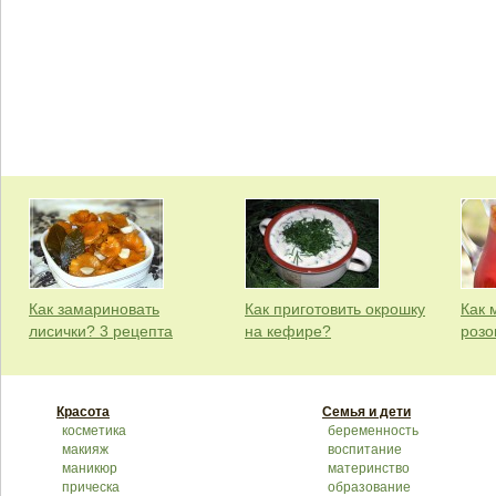
Как замариновать
Как приготовить окрошку
Как 
лисички? 3 рецепта
на кефире?
розо
Красота
Семья и дети
косметика
беременность
макияж
воспитание
маникюр
материнство
прическа
образование