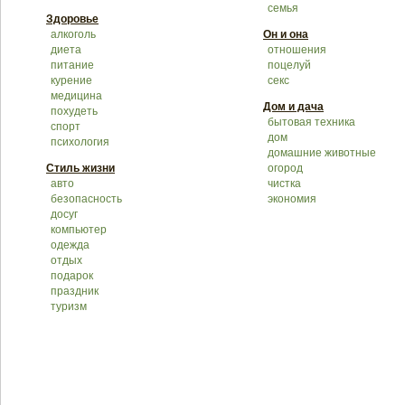
семья
Здоровье
алкоголь
Он и она
диета
отношения
питание
поцелуй
курение
секс
медицина
Дом и дача
похудеть
бытовая техника
спорт
дом
психология
домашние животные
Стиль жизни
огород
авто
чистка
безопасность
экономия
досуг
компьютер
одежда
отдых
подарок
праздник
туризм