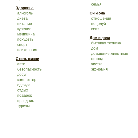
семья
Здоровье
алкоголь
Он и она
диета
отношения
питание
поцелуй
курение
секс
медицина
Дом и дача
похудеть
бытовая техника
спорт
дом
психология
домашние животные
Стиль жизни
огород
авто
чистка
безопасность
экономия
досуг
компьютер
одежда
отдых
подарок
праздник
туризм