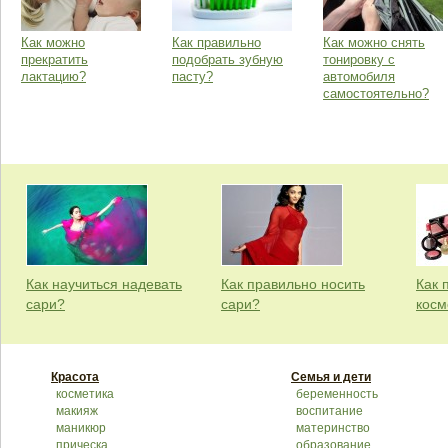
Как можно
Как правильно
Как можно снять
прекратить
подобрать зубную
тонировку с
лактацию?
пасту?
автомобиля
самостоятельно?
Как научиться надевать
Как правильно носить
Как 
сари?
сари?
косм
Красота
Семья и дети
косметика
беременность
макияж
воспитание
маникюр
материнство
прическа
образование