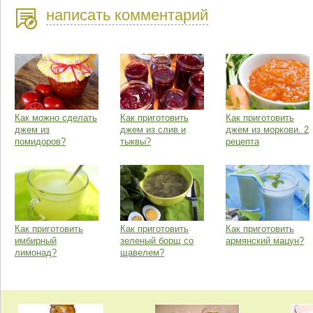
написать комментарий
Как можно сделать
Как приготовить
Как приготовить
джем из
джем из слив и
джем из моркови. 2
помидоров?
тыквы?
рецепта
Как приготовить
Как приготовить
Как приготовить
имбирный
зеленый борщ со
армянский мацун?
лимонад?
щавелем?