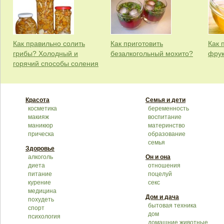
Как правильно солить
Как приготовить
Как 
грибы? Холодный и
безалкогольный мохито?
фрук
горячий способы соления
Красота
Семья и дети
косметика
беременность
макияж
воспитание
маникюр
материнство
прическа
образование
семья
Здоровье
алкоголь
Он и она
диета
отношения
питание
поцелуй
курение
секс
медицина
Дом и дача
похудеть
бытовая техника
спорт
дом
психология
домашние животные