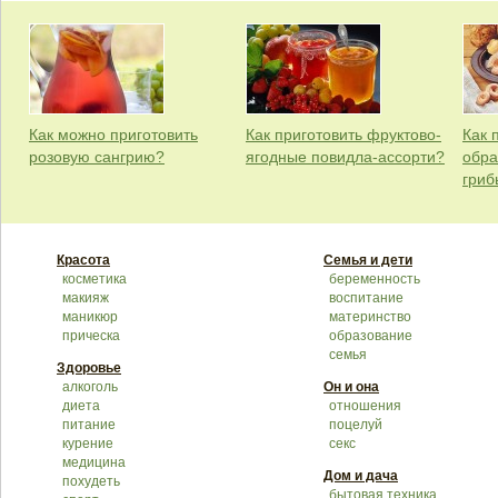
Как можно приготовить
Как приготовить фруктово-
Как 
розовую сангрию?
ягодные повидла-ассорти?
обра
гриб
Красота
Семья и дети
косметика
беременность
макияж
воспитание
маникюр
материнство
прическа
образование
семья
Здоровье
алкоголь
Он и она
диета
отношения
питание
поцелуй
курение
секс
медицина
Дом и дача
похудеть
бытовая техника