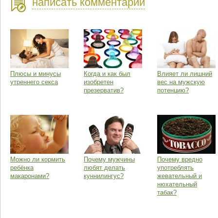
написать комментарий
Плюсы и минусы
Когда и как был
Влияет ли лишний
утреннего секса
изобретен
вес на мужскую
презерватив?
потенцию?
Можно ли кормить
Почему мужчины
Почему вредно
ребёнка
любят делать
употреблять
макаронами?
куннилингус?
жевательный и
нюхательный
табак?