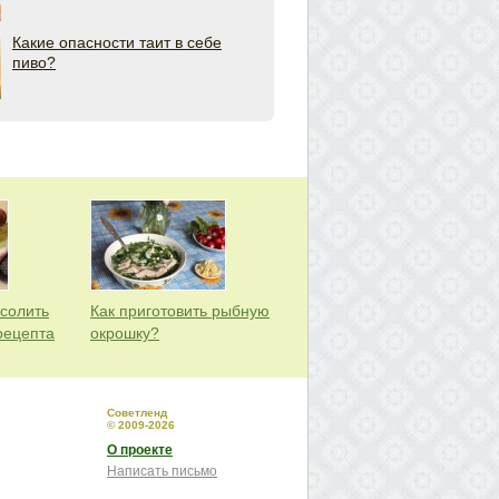
Какие опасности таит в себе
пиво?
асолить
Как приготовить рыбную
рецепта
окрошку?
Советленд
© 2009-2026
О проекте
Написать письмо