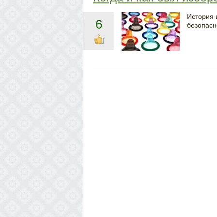
История 
6
безопасн