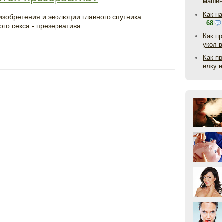
маши
Как н
изобретения и эволюции главного спутника
68
ого секса - презерватива.
Как п
укол 
Как п
елку 