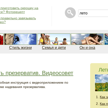
 приготовить окрошку на
се? Фоторецепт
 правильно завязывать
ео?
Стиль жизни
Семья и дети
Он и она
Лет
ь презерватив. Видеосовет
обная инструкция с видеоприложением по
ике надевания презерватива.
Как 
Как 