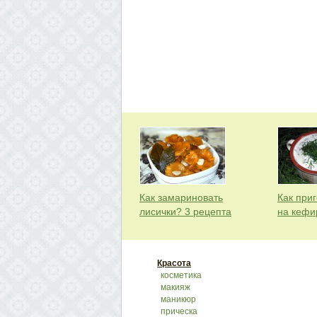
Как замариновать
Как при
лисички? 3 рецепта
на кефи
Красота
косметика
макияж
маникюр
прическа