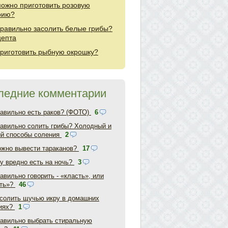
можно приготовить розовую
рию?
правильно засолить белые грибы?
цепта
приготовить рыбную окрошку?
ледние комментарии
равильно есть раков? (ФОТО)
6
равильно солить грибы? Холодный и
ий способы соления
2
ожно вывести тараканов?
17
у вредно есть на ночь?
3
авильно говорить - «класть», или
ть»?
46
асолить щучью икру в домашних
иях?
1
равильно выбрать стиральную