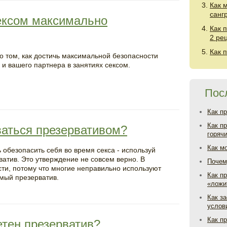
Как 
санг
сексом максимально
Как 
2 ре
Как 
о том, как достичь максимальной безопасности
 и вашего партнера в занятиях сексом.
Пос
Как п
Как п
ваться презервативом?
горяч
Как м
 обезопасить себя во время секса - используй
ватив. Это утверждение не совсем верно. В
Почем
сти, потому что многие неправильно используют
Как пр
амый презерватив.
«ложи
Как з
услов
Как п
етен презерватив?