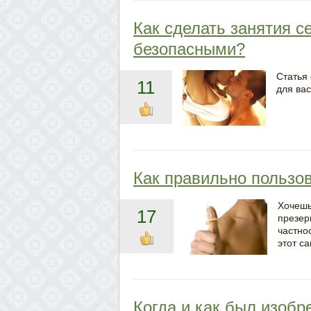
Как сделать занятия 
безопасными?
Статья 
11
для вас
Как правильно пользо
Хочешь
17
презер
частно
этот с
Когда и как был изобр