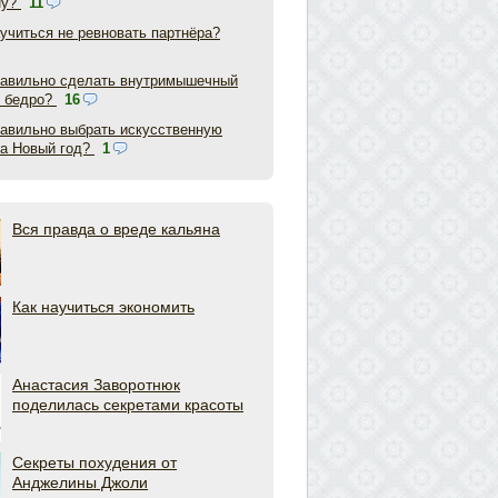
ну?
11
аучиться не ревновать партнёра?
равильно сделать внутримышечный
в бедро?
16
равильно выбрать искусственную
на Новый год?
1
Вся правда о вреде кальяна
Как научиться экономить
Анастасия Заворотнюк
поделилась секретами красоты
Секреты похудения от
Анджелины Джоли