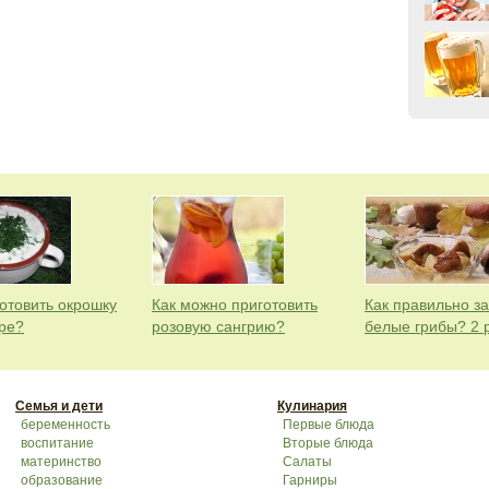
готовить окрошку
Как можно приготовить
Как правильно з
ре?
розовую сангрию?
белые грибы? 2 
Семья и дети
Кулинария
беременность
Первые блюда
воспитание
Вторые блюда
материнство
Салаты
образование
Гарниры