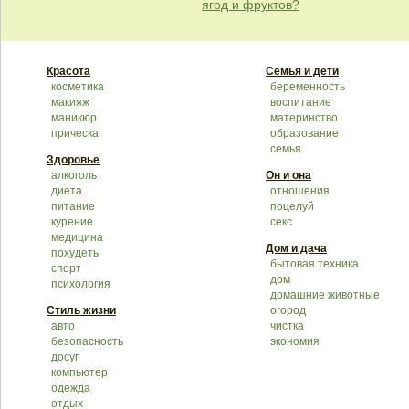
ягод и фруктов?
Красота
Семья и дети
косметика
беременность
макияж
воспитание
маникюр
материнство
прическа
образование
семья
Здоровье
алкоголь
Он и она
диета
отношения
питание
поцелуй
курение
секс
медицина
Дом и дача
похудеть
бытовая техника
спорт
дом
психология
домашние животные
Стиль жизни
огород
авто
чистка
безопасность
экономия
досуг
компьютер
одежда
отдых