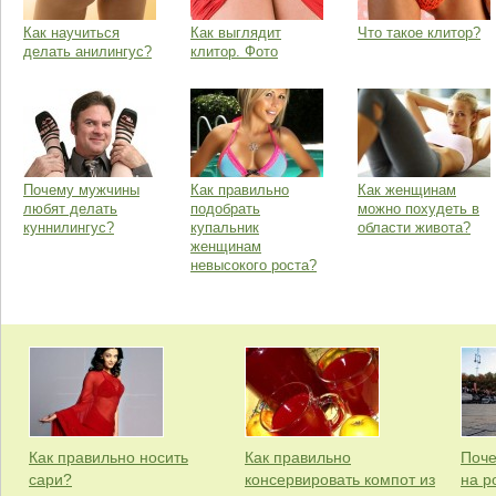
Как научиться
Как выглядит
Что такое клитор?
делать анилингус?
клитор. Фото
Почему мужчины
Как правильно
Как женщинам
любят делать
подобрать
можно похудеть в
куннилингус?
купальник
области живота?
женщинам
невысокого роста?
Как правильно носить
Как правильно
Поче
сари?
консервировать компот из
на р