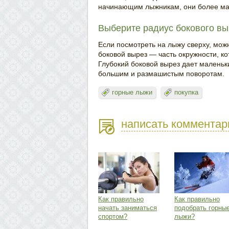
начинающим лыжникам, они более ман
Выберите радиус бокового вы
Если посмотреть на лыжу сверху, можн
боковой вырез — часть окружности, к
Глубокий боковой вырез дает маленьк
большим и размашистым поворотам.
горные лыжи
покупка
написать комментар
Как правильно
Как правильно
начать заниматься
подобрать горны
спортом?
лыжи?