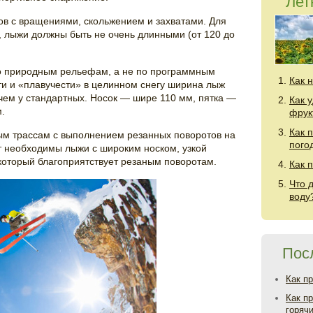
Лет
в с вращениями, скольжением и захватами. Для
 лыжи должны быть не очень длинными (от 120 до
о природным рельефам, а не по программным
Как 
ти и «плавучести» в целинном снегу ширина лыж
 чем у стандартных. Носок — шире 110 мм, пятка —
Как 
.
фрук
Как 
ым трассам с выполнением резанных поворотов на
пого
ут необходимы лыжи с широким носком, узкой
который благоприятствует резаным поворотам.
Как 
Что 
воду
Пос
Как п
Как п
горяч