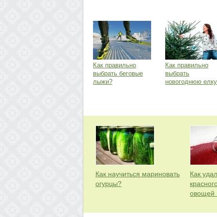
Как правильно
Как правильно
выбрать беговые
выбрать
лыжи?
новогоднюю елку
Как научиться мариновать
Как удал
огурцы?
красного
овощей 