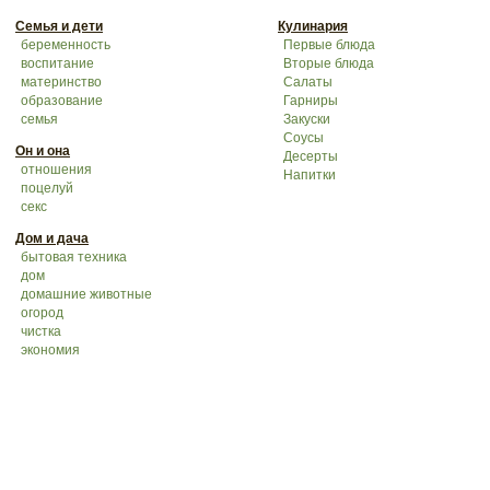
Семья и дети
Кулинария
беременность
Первые блюда
воспитание
Вторые блюда
материнство
Салаты
образование
Гарниры
семья
Закуски
Соусы
Он и она
Десерты
отношения
Напитки
поцелуй
секс
Дом и дача
бытовая техника
дом
домашние животные
огород
чистка
экономия