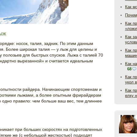
Как м
Почем
Как пр
«ложи
лыж
Как з
услов
ядке: носок, талия, задник. По этим данным
ия. Более широкая талия — у лыж для целины и
Как п
у полозьев для быстрых спусков. Лыжа с талией 70
маши
андартно вырезанной» и считается идеальным
Как н
68
Как п
укол 
 и опытности райдера. Начинающим спортсменам и
Как п
ороткими лыжами, а более опытным фрирайдерам
елку 
е одно правило: чем больше ваш вес, тем длиннее
зникает при больших скоростях на подготовленных
ягкие же (с небольшой жесткостью) подходят