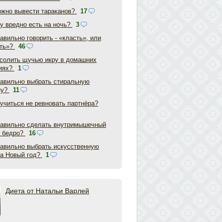
ожно вывести тараканов?
17
у вредно есть на ночь?
3
авильно говорить - «класть», или
ть»?
46
асолить щучью икру в домашних
иях?
1
равильно выбрать стиральную
ну?
11
аучиться не ревновать партнёра?
равильно сделать внутримышечный
в бедро?
16
равильно выбрать искусственную
на Новый год?
1
Диета от Натальи Варлей