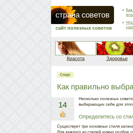
Как
страна советов
яго
Что
гор
сайт полезных советов
Красота
Здоровье
Спорт
Как правильно выбр
Несколько полезных совет
14
выбирающих себе для этог
Определитесь со сти
Существует три основных стиля катан
Для каждого из стилей нужно особое 