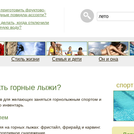
 приготовить фруктово-
дные повидла-ассорти?
 делать, когда отключили
ячую воду?
Стиль жизни
Семья и дети
Он и она
спорт
ать горные лыжи?
ов для желающих заняться горнолыжным спортом и
о инвентарь.
лем
ия на горных лыжах: фристайл, фрирайд и карвинг.
спортивное снаряжение.