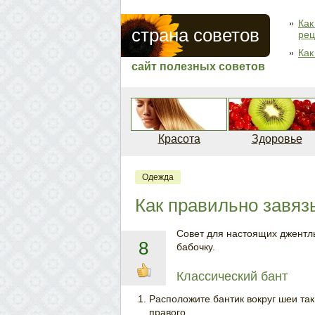
Как
страна советов
рец
Как
сайт полезных советов
Красота
Здоровье
Одежда
Как правильно завяз
Совет для настоящих джентль
8
бабочку.
Классический бант
Расположите бантик вокруг шеи та
правого.