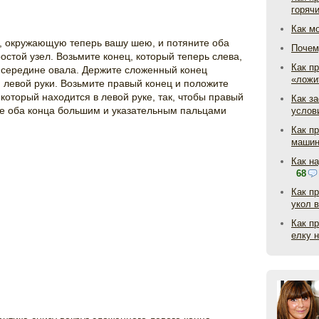
горяч
Как м
, окружающую теперь вашу шею, и потяните оба
Почем
остой узел. Возьмите конец, который теперь слева,
Как пр
в середине овала. Держите сложенный конец
«ложи
левой руки. Возьмите правый конец и положите
 который находится в левой руке, так, чтобы правый
Как з
те оба конца большим и указательным пальцами
услов
Как п
маши
Как н
68
Как п
укол 
Как п
елку 