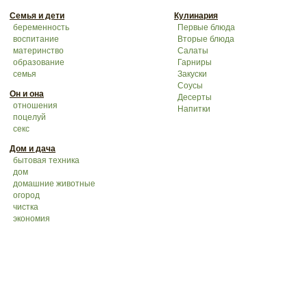
Семья и дети
Кулинария
беременность
Первые блюда
воспитание
Вторые блюда
материнство
Салаты
образование
Гарниры
семья
Закуски
Соусы
Он и она
Десерты
отношения
Напитки
поцелуй
секс
Дом и дача
бытовая техника
дом
домашние животные
огород
чистка
экономия