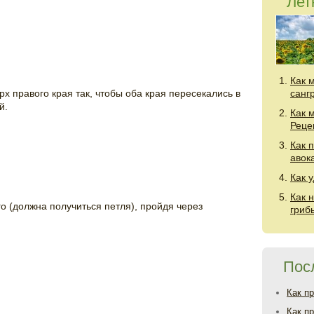
Лет
Как 
х правого края так, чтобы оба края пересекались в
санг
й.
Как 
Реце
Как 
авок
Как 
Как 
о (должна получиться петля), пройдя через
гриб
Пос
Как п
Как п