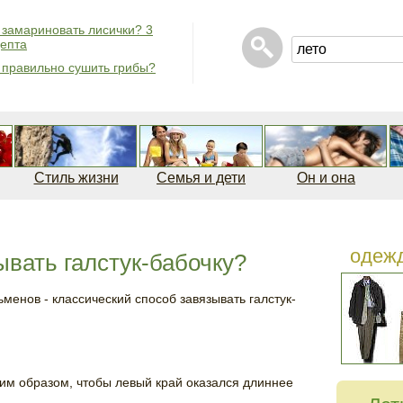
 замариновать лисички? 3
епта
 правильно сушить грибы?
Стиль жизни
Семья и дети
Он и она
одеж
ывать галстук-бабочку?
менов - классический способ завязывать галстук-
ким образом, чтобы левый край оказался длиннее