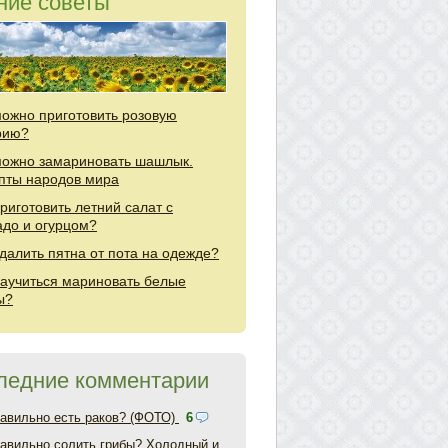
ние советы
можно приготовить розовую
рию?
можно замариновать шашлык.
пты народов мира
приготовить летний салат с
адо и огурцом?
удалить пятна от пота на одежде?
научиться мариновать белые
ы?
ледние комментарии
равильно есть раков? (ФОТО)
6
равильно солить грибы? Холодный и