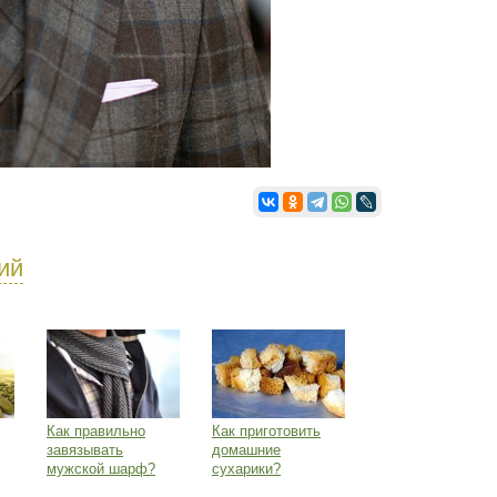
ий
Как правильно
Как приготовить
завязывать
домашние
мужской шарф?
сухарики?