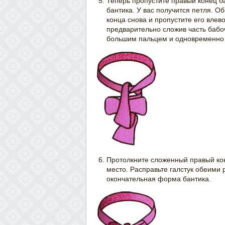
Теперь пропустите правый конец ба
бантика. У вас получится петля. О
конца снова и пропустите его влев
предварительно сложив часть бабо
большим пальцем и одновременно 
Протолкните сложенный правый кон
место. Расправьте галстук обеими 
окончательная форма бантика.