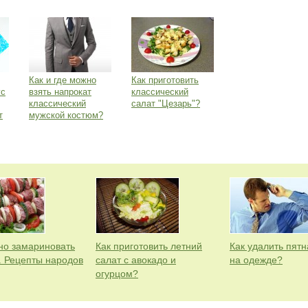
Как и где можно
Как приготовить
ус
взять напрокат
классический
классический
салат "Цезарь"?
т
мужской костюм?
но замариновать
Как приготовить летний
Как удалить пятн
 Рецепты народов
салат с авокадо и
на одежде?
огурцом?