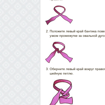
Положите левый край бантика повер
узком промежутке за овальной дуго
Оберните левый край вокруг правог
шейную петлю.