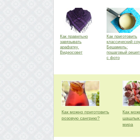
Как правильно
Как приготовить
завязывать
классический со
арафатку.
Бешамель:
Видеосовет
пошаговый рецеп
с фото
Как можно приготовить
Как мож
розовую сангрию?
шашлык.
мира