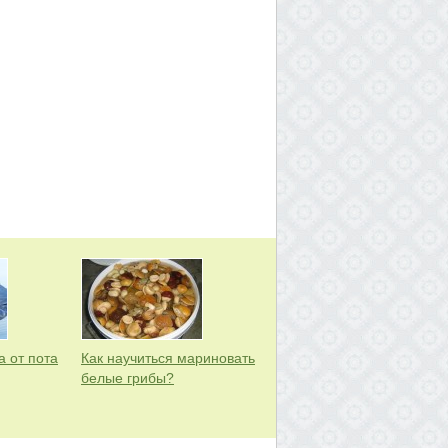
а от пота
Как научиться мариновать
белые грибы?