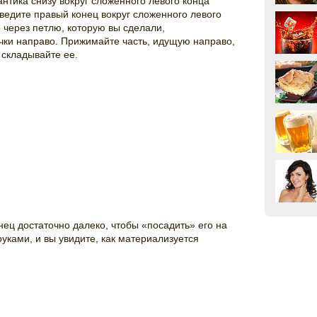
нтика снизу вокруг сложенного левого конца
бведите правый конец вокруг сложенного левого
о через петлю, которую вы сделали,
чки направо. Прижимайте часть, идущую направо,
складывайте ее.
ец достаточно далеко, чтобы «посадить» его на
руками, и вы увидите, как материализуется