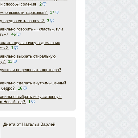
ий способы соления
2
ожно вывести тараканов?
17
у вредно есть на ночь?
3
авильно говорить - «класть», или
ть»?
46
асолить щучью икру в домашних
иях?
1
равильно выбрать стиральную
ну?
11
аучиться не ревновать партнёра?
равильно сделать внутримышечный
в бедро?
16
равильно выбрать искусственную
на Новый год?
1
Диета от Натальи Варлей