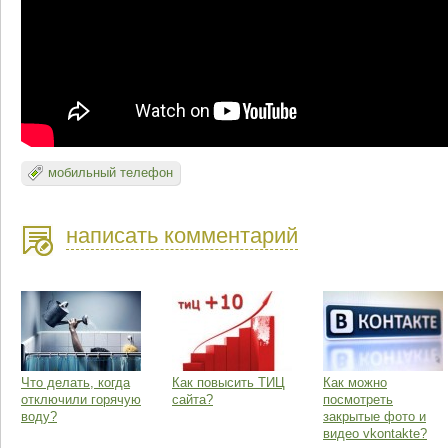
мобильный телефон
написать комментарий
Что делать, когда
Как повысить ТИЦ
Как можно
отключили горячую
сайта?
посмотреть
воду?
закрытые фото и
видео vkontakte?