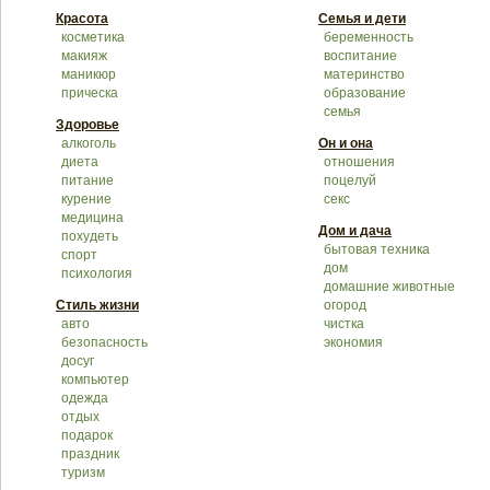
Красота
Семья и дети
косметика
беременность
макияж
воспитание
маникюр
материнство
прическа
образование
семья
Здоровье
алкоголь
Он и она
диета
отношения
питание
поцелуй
курение
секс
медицина
Дом и дача
похудеть
бытовая техника
спорт
дом
психология
домашние животные
Стиль жизни
огород
авто
чистка
безопасность
экономия
досуг
компьютер
одежда
отдых
подарок
праздник
туризм