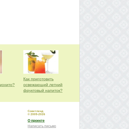
Как приготовить
мохито?
освежающий летний
фруктовый напиток?
Советленд
© 2009-2026
О проекте
Написать письмо