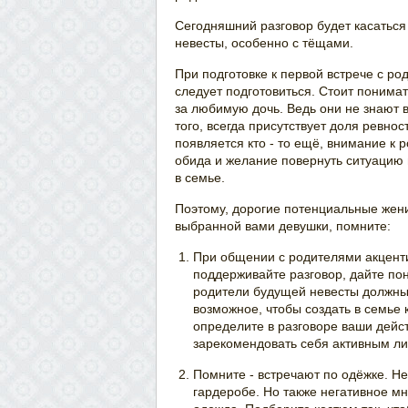
Сегодняшний разговор будет касатьс
невесты, особенно с тёщами.
При подготовке к первой встрече с р
следует подготовиться. Стоит понимат
за любимую дочь. Ведь они не знают в
того, всегда присутствует доля ревнос
появляется кто - то ещё, внимание к 
обида и желание повернуть ситуацию 
в семье.
Поэтому, дорогие потенциальные жени
выбранной вами девушки, помните:
При общении с родителями акценти
поддерживайте разговор, дайте пон
родители будущей невесты должны 
возможное, чтобы создать в семье
определите в разговоре ваши дейс
зарекомендовать себя активным л
Помните - встречают по одёжке. Н
гардеробе. Но также негативное м