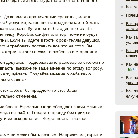
бы создать имидж аккуратного и ответственного
Как м
Почем
и. Даже имея ограниченные средства, можно
воей девушки, какие цветы предпочитает её мать.
Как пр
жёлтые розы. Купите хотя бы один цветок. Вы
«ложи
ю тёщу. Коробка конфет или торт тоже не будут
Как з
ны. Если вы идёте в гости к родителям девушки,
услов
го и требовать поставить все это на стол. Вы
Как п
 которая готовила ужин с любовью и старанием.
маши
ей девушки. Поддерживайте разговор за столом не
Как н
впасть, выскажите ваше мнение по этому вопросу.
68
 не тушуйтесь. Создайте мнение о себе как о
Как п
ом человеке.
укол 
 стола. Хотя бы предложите это. Ваши
Как п
ательно отмечены.
елку 
ких басен. Взрослые люди обладают значительным
когда вы лжёте. Говорите правду без прикрас,
ути их искоренения. Искренность - главное
комстве может быть разным. Напряжение, скрытая