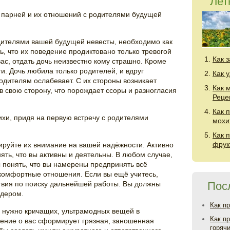
Лет
я парней и их отношений с родителями будущей
одителями вашей будущей невесты, необходимо как
ь, что их поведение продиктовано только тревогой
Как 
ас, отдать дочь неизвестно кому страшно. Кроме
ти. Дочь любила только родителей, и вдруг
Как 
родителям ослабевает. С их стороны возникает
Как 
в свою сторону, что порождает ссоры и разногласия
Реце
Как 
хи, придя на первую встречу с родителями
мохи
Как 
фрук
руйте их внимание на вашей надёжности. Активно
ять, что вы активны и деятельны. В любом случае,
понять, что вы намерены предпринять всё
 комфортные отношения. Если вы ещё учитесь,
твия по поиску дальнейшей работы. Вы должны
Пос
идером.
Как п
е нужно кричащих, ультрамодных вещей в
Как п
нение о вас сформирует грязная, заношенная
горяч