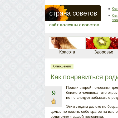
Как
страна советов
Как
пов
сайт полезных советов
Красота
Здоровье
Отношения
Как понравиться род
Поиски второй половинки дел
9
близкого человека - это окры
но не следует забывать о ро
Этим людям далеко не безраз
целью не нажить себе врагов на всю 
родителями вашей половинки.