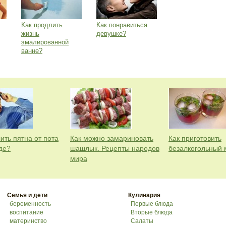
Как продлить
Как понравиться
жизнь
девушке?
эмалированной
ванне?
ить пятна от пота
Как можно замариновать
Как приготовить
де?
шашлык. Рецепты народов
безалкогольный 
мира
Семья и дети
Кулинария
беременность
Первые блюда
воспитание
Вторые блюда
материнство
Салаты