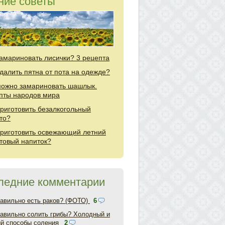
ние советы
замариновать лисички? 3 рецепта
удалить пятна от пота на одежде?
можно замариновать шашлык.
пты народов мира
приготовить безалкогольный
то?
приготовить освежающий летний
товый напиток?
ледние комментарии
равильно есть раков? (ФОТО)
6
равильно солить грибы? Холодный и
ий способы соления
2