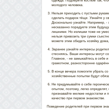
одежда. Подберите костюм так, что
молодого человека.
Нельзя приходить с пустыми рукам
сделать подарок тёще. Узнайте у с
Досконально узнайте. Например, - 
несказанно порадуете этим будущу
лишними. Но излишки тоже не умест
нельзя привозить три сумки съестно
можете этим обидеть хозяйку дома,
Заранее узнайте интересы родител
стесняясь. Ваши интересы могут со
Главное, - не замыкайтесь в себе и
грамотном, разносторонне одарённ
В конце вечера помогите убрать со
хозяйственные попытки будут обяз
Не придумывайте о себе героичес
опытом, поэтому, легко определят, 
признавайте мелкие недостатки и п
качество при первом знакомстве.
Поведение родителей при первом зна