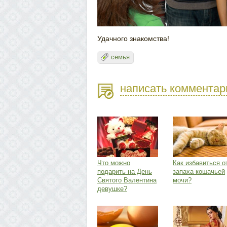
Удачного знакомства!
семья
написать комментар
Что можно
Как избавиться о
подарить на День
запаха кошачьей
Святого Валентина
мочи?
девушке?