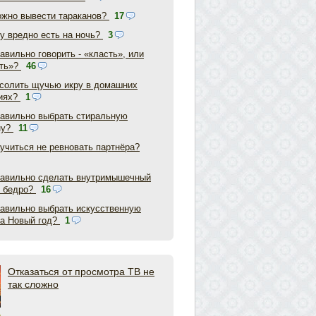
ожно вывести тараканов?
17
у вредно есть на ночь?
3
авильно говорить - «класть», или
ть»?
46
асолить щучью икру в домашних
иях?
1
равильно выбрать стиральную
ну?
11
аучиться не ревновать партнёра?
равильно сделать внутримышечный
в бедро?
16
равильно выбрать искусственную
на Новый год?
1
Отказаться от просмотра ТВ не
так сложно