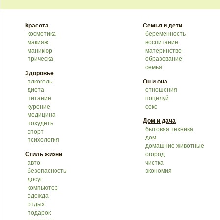
Красота
Семья и дети
косметика
беременность
макияж
воспитание
маникюр
материнство
прическа
образование
семья
Здоровье
алкоголь
Он и она
диета
отношения
питание
поцелуй
курение
секс
медицина
Дом и дача
похудеть
бытовая техника
спорт
дом
психология
домашние животные
Стиль жизни
огород
авто
чистка
безопасность
экономия
досуг
компьютер
одежда
отдых
подарок