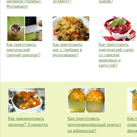
начинкой (талеры).
30 минут?
сыром?
Фоторецепт
Как приготовить
Как приготовить
Как приготовить
диетический
рис с грибами в
диетический салат
горячий шоколад?
мультиварке?
со свеклой,
морковью и
капустой?
Как замариновать
Как приготовить
Как 
лисички? 3 рецепта
консервированный компот
осве
из абрикосов?
фрук