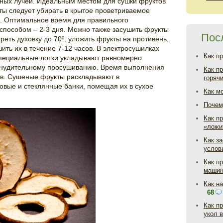
ных лучей. Идеальным местом для сушки фруктов
ты следует убирать в крытое проветриваемое
. Оптимальное время для правильного
способом – 2-3 дня. Можно также засушить фрукты
Пос
реть духовку до 70º, уложить фрукты на противень,
ть их в течение 7-12 часов. В электросушилках
Как п
специальные лотки укладывают равномерно
инудительному просушиванию. Время выполнения
Как п
ов. Сушеные фрукты раскладывают в
горяч
овые и стеклянные банки, помещая их в сухое
Как м
Почем
Как пр
«ложи
Как з
услов
Как п
маши
Как н
68
Как п
укол 