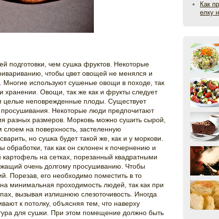
Как п
елку 
й подготовки, чем сушка фруктов. Некоторые
ивариванию, чтобы цвет овощей не менялся и
. Многие используют сушеные овощи в походе, так
и хранении. Овощи, так же как и фрукты следует
и целые неповрежденные плоды. Существует
я просушивания. Некоторые люди предпочитают
ия разных размеров. Морковь можно сушить сырой,
 слоем на поверхность, застеленную
варить, но сушка будет такой же, как и у моркови.
 обработки, так как он склонен к почернению и
 картофель на сетках, порезанный квадратными
лежащий очень долгому просушиванию. Чтобы
ий. Порезав, его необходимо поместить в то
на минимальная проходимость людей, так как при
пах, вызывая излишнюю слезоточивость. Иногда
вают к потолку, объясняя тем, что наверху
ура для сушки. При этом помещение должно быть