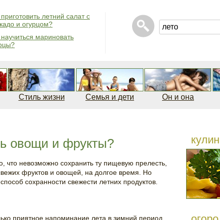
 приготовить летний салат с
кадо и огурцом?
 научиться мариновать
рцы?
Стиль жизни
Семья и дети
Он и она
кулин
ть овощи и фрукты?
ко, что невозможно сохранить ту пищевую прелесть,
вежих фруктов и овощей, на долгое время. Но
пособ сохранности свежести летних продуктов.
огоро
ько приятное напоминание лета в зимний период,