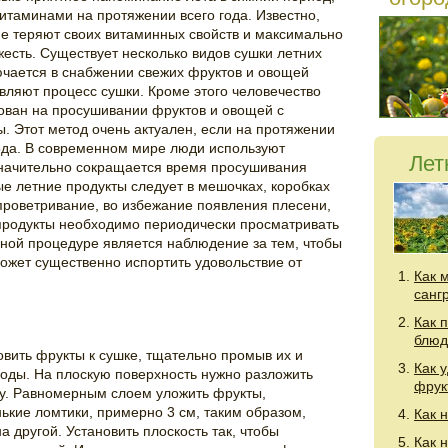
итаминами на протяжении всего года. Известно,
не теряют своих витаминных свойств и максимально
есть. Существует несколько видов сушки летних
ючается в снабжении свежих фруктов и овощей
ляют процесс сушки. Кроме этого человечество
ован на просушивании фруктов и овощей с
 Этот метод очень актуален, если на протяжении
ода. В современном мире люди используют
Лет
значительно сокращается время просушивания
е летние продукты следует в мешочках, коробках
проветривание, во избежание появления плесени,
продукты необходимо периодически просматривать
ной процедуре является наблюдение за тем, чтобы
ожет существенно испортить удовольствие от
Как 
санг
Как 
блюд
вить фрукты к сушке, тщательно промыв их и
Как 
оды. На плоскую поверхность нужно разложить
фрук
гу. Равномерным слоем уложить фрукты,
кие ломтики, примерно 3 см, таким образом,
Как 
а другой. Установить плоскость так, чтобы
Как 