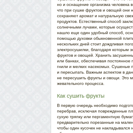
но и оснащение организма человека в
что при сушке фруктов и овощей они 
сохраняют аромат и натуральную свеж
продуктов. Естественный способ закл
солнечными лучами, которые осуществ
нашло еще один удобный способ, осн
помощью духовки обыкновенной плиты.
нескольких дней стоит дождливая пог
электросушилки, благодаря которым 
фруктов и овощей. Хранить засушенны
или банках, обеспечивая постоянное 
гнили и мелких насекомых. Сушеные 
и пересыпать. Важным аспектом в дан
не пересушить фрукты и овощи. Это м
жевательного процесса.
Как сушить фрукты
В первую очередь необходимо подгото
перебрав, исключая поврежденные пл
сухую тряпку или пергаментную бума
предварительно порезанные на малень
чтобы один кусочек не накладывался н