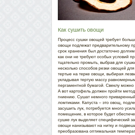
Как сушить овощи
Процесс сушки овощей требует больше
овощи подлежат предварительному пр
срок хранения был достаточно долгим
как они не требуют особых условий пр
тщательно промыть, выбрав для сушк
несколько способов резки овощей дл
тертые на терке овощи, выбирая лезв
укладывая тертую массу равномерным
пергаментной бумагой. Свеклу можно с
А вот картофель должен пройти методы
гниению. Сушат немного приваренный
ломтиками. Капуста – это овощ, под
засушить лук, потребуется много усил
помещение, в которое будет обеспече
сушке лук выделяет специфический за
овощи нанизывают на нитку и подвеши
преобразована оптимальная температ