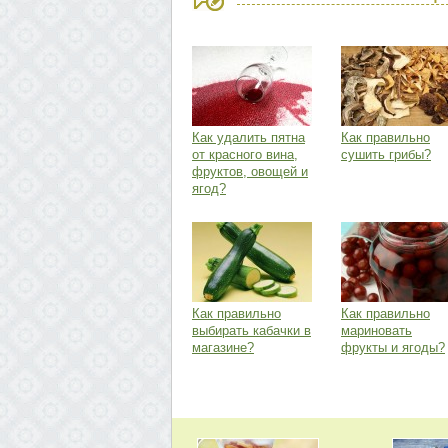
Как удалить пятна
Как правильно
от красного вина,
сушить грибы?
фруктов, овощей и
ягод?
Как правильно
Как правильно
выбирать кабачки в
мариновать
магазине?
фрукты и ягоды?