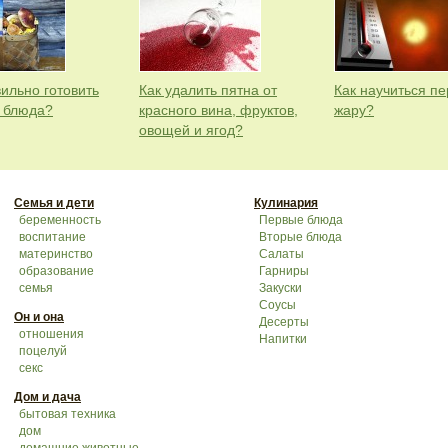
вильно готовить
Как удалить пятна от
Как научиться п
 блюда?
красного вина, фруктов,
жару?
овощей и ягод?
Семья и дети
Кулинария
беременность
Первые блюда
воспитание
Вторые блюда
материнство
Салаты
образование
Гарниры
семья
Закуски
Соусы
Он и она
Десерты
отношения
Напитки
поцелуй
секс
Дом и дача
бытовая техника
дом