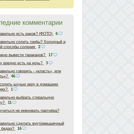
ледние комментарии
равильно есть раков? (ФОТО)
6
равильно солить грибы? Холодный и
ий способы соления
2
ожно вывести тараканов?
17
у вредно есть на ночь?
3
авильно говорить - «класть», или
ть»?
46
асолить щучью икру в домашних
иях?
1
равильно выбрать стиральную
ну?
11
аучиться не ревновать партнёра?
равильно сделать внутримышечный
в бедро?
16