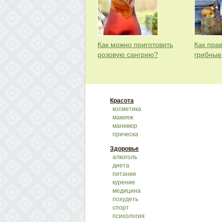
Как можно приготовить
Как пра
розовую сангрию?
грибные
Красота
косметика
макияж
маникюр
прическа
Здоровье
алкоголь
диета
питание
курение
медицина
похудеть
спорт
психология