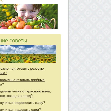
ние советы
можно приготовить розовую
рию?
правильно готовить грибные
а?
удалить пятна от красного вина,
тов, овощей и ягод?
научиться переносить жару?
научиться надевать сари?