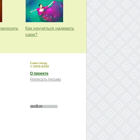
ереносить
Как научиться надевать
сари?
Советленд
© 2009-2026
О проекте
Написать письмо