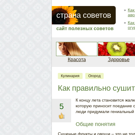
Как
страна советов
аво
Как
огу
сайт полезных советов
Красота
Здоровье
Кулинария
Огород
Как правильно суши
К концу лета становится жал
5
которую приносит поедание с
люди придумали гениальный с
Общие понятия
Сушеные фрукты и овощи – это не тол