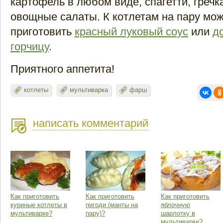
картофель в любом виде, спагетти, гречка
овощные салаты. К котлетам на пару мо
приготовить
красный луковый соус
или
д
горчицу
.
Приятного аппетита!
котлеты
мультиварка
фарш
написать комментарий
Как приготовить
Как приготовить
Как приготовить
куриные котлеты в
пигоди (манты на
яблочную
мультиварке?
пару)?
шарлотку в
мультиварке?