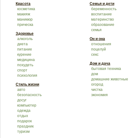
Красота
Семья и дети
косметика
беременность
макияж
воспитание
маникюр
материнство
прическа
образование
семья
Здоровье
алкоголь
Он и она
диета
отношения
питание
поцелуй
курение
секс
медицина
Дом и дача
похудеть
бытовая техника
спорт
дом
психология
домашние животные
Стиль жизни
огород
авто
чистка
безопасность
экономия
досуг
компьютер
одежда
отдых
подарок
праздник
туризм