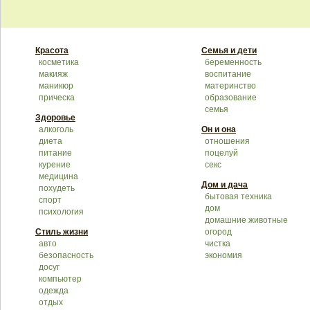
Красота
Семья и дети
косметика
беременность
макияж
воспитание
маникюр
материнство
прическа
образование
семья
Здоровье
алкоголь
Он и она
диета
отношения
питание
поцелуй
курение
секс
медицина
Дом и дача
похудеть
бытовая техника
спорт
дом
психология
домашние животные
Стиль жизни
огород
авто
чистка
безопасность
экономия
досуг
компьютер
одежда
отдых