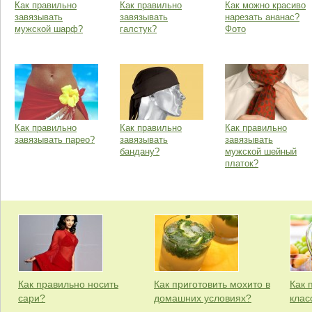
Как правильно
Как правильно
Как можно красиво
завязывать
завязывать
нарезать ананас?
мужской шарф?
галстук?
Фото
Как правильно
Как правильно
Как правильно
завязывать парео?
завязывать
завязывать
бандану?
мужской шейный
платок?
Как правильно носить
Как приготовить мохито в
Как 
сари?
домашних условиях?
клас