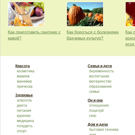
Как приготовить сангрию с
Как бороться с болезнями
Как 
кавой?
бахчевых культур?
конс
ягод
Красота
Семья и дети
косметика
беременность
макияж
воспитание
маникюр
материнство
прическа
образование
семья
Здоровье
алкоголь
Он и она
диета
отношения
питание
поцелуй
курение
секс
медицина
Дом и дача
похудеть
бытовая техника
спорт
дом