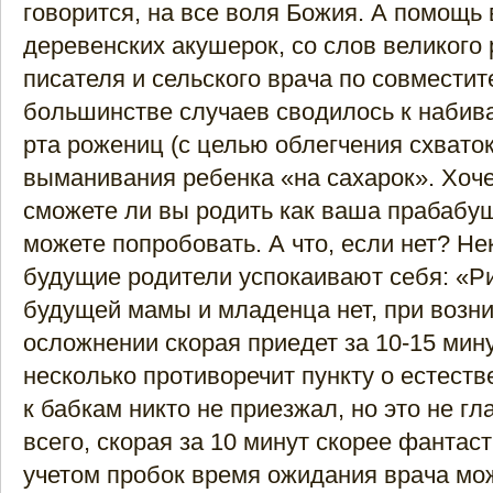
говорится, на все воля Божия. А помощь 
деревенских акушерок, со слов великого 
писателя и сельского врача по совместите
большинстве случаев сводилось к наби
рта рожениц (с целью облегчения схваток
выманивания ребенка «на сахарок». Хоче
сможете ли вы родить как ваша прабабуш
можете попробовать. А что, если нет? Н
будущие родители успокаивают себя: «Р
будущей мамы и младенца нет, при возн
осложнении скорая приедет за 10-15 мину
несколько противоречит пункту о естест
к бабкам никто не приезжал, но это не г
всего, скорая за 10 минут скорее фантаст
учетом пробок время ожидания врача мо