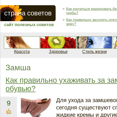
Как научиться мариновать б
страна советов
грибы?
Как правильно засолить опят
зиму?
сайт полезных советов
Красота
Здоровье
Стиль жизни
Замша
Как правильно ухаживать за з
обувью?
Для ухода за замшево
9
сегодня существуют 
жидкие кремы и другие