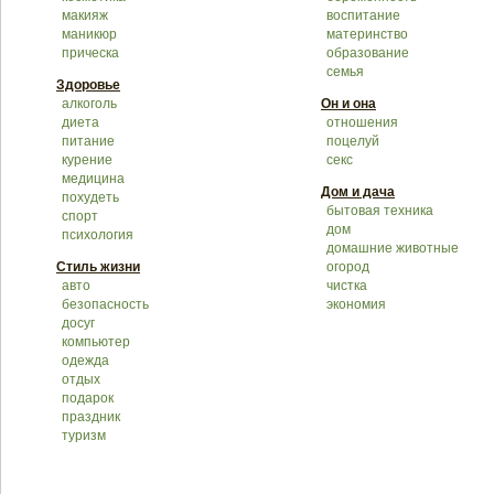
макияж
воспитание
маникюр
материнство
прическа
образование
семья
Здоровье
алкоголь
Он и она
диета
отношения
питание
поцелуй
курение
секс
медицина
Дом и дача
похудеть
бытовая техника
спорт
дом
психология
домашние животные
Стиль жизни
огород
авто
чистка
безопасность
экономия
досуг
компьютер
одежда
отдых
подарок
праздник
туризм