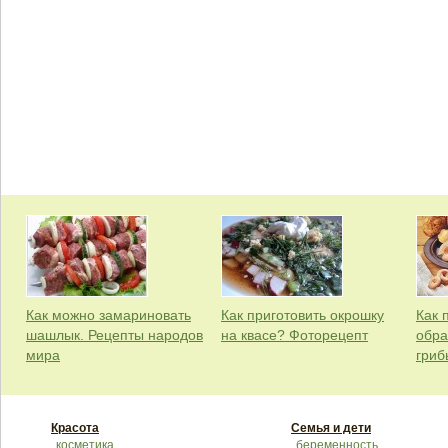
Как можно замариновать
Как приготовить окрошку
Как 
шашлык. Рецепты народов
на квасе? Фоторецепт
обра
мира
гриб
Красота
Семья и дети
косметика
беременность