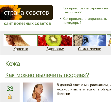
Как приготовить окрошку на
страна советов
сыворотке?
Как правильно мариновать
помидоры?
сайт полезных советов
Красота
Здоровье
Стиль жизни
Кожа
Как можно вылечить псориаз?
В данной статье мы расскажем, ч
33
можно ли вылечиться от этой кр
болезни.