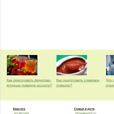
Как приготовить фруктово-
Как приготовить сливовое
Что 
ягодные повидла-ассорти?
повидло?
откл
Красота
Семья и дети
косметика
беременность