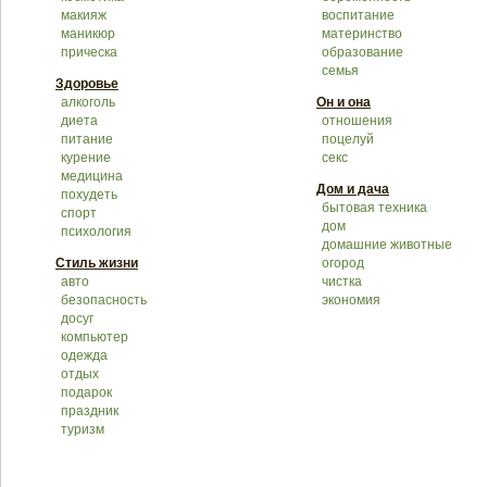
макияж
воспитание
маникюр
материнство
прическа
образование
семья
Здоровье
алкоголь
Он и она
диета
отношения
питание
поцелуй
курение
секс
медицина
Дом и дача
похудеть
бытовая техника
спорт
дом
психология
домашние животные
Стиль жизни
огород
авто
чистка
безопасность
экономия
досуг
компьютер
одежда
отдых
подарок
праздник
туризм