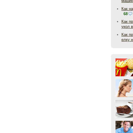
маши
Как н
68
Как п
укол 
Как п
елку 