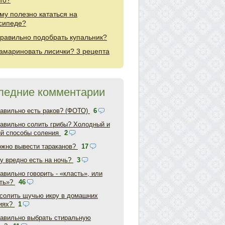
то?
му полезно кататься на
сипеде?
правильно подобрать купальник?
замариновать лисички? 3 рецепта
ледние комментарии
равильно есть раков? (ФОТО)
6
равильно солить грибы? Холодный и
ий способы соления
2
ожно вывести тараканов?
17
у вредно есть на ночь?
3
авильно говорить - «класть», или
ть»?
46
асолить щучью икру в домашних
иях?
1
равильно выбрать стиральную