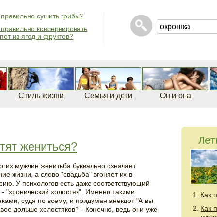
 правильно сушить грибы?
 правильно консервировать
пот из ягод и фруктов?
Стиль жизни
Семья и дети
Он и она
Лет
тят жениться?
огих мужчин женитьба буквально означает
ие жизни, а слово "свадьба" вгоняет их в
сию. У психологов есть даже соответствующий
 - "хронический холостяк". Именно такими
Как 
яками, судя по всему, и придуман анекдот "А вы
Как 
вое дольше холостяков? - Конечно, ведь они уже