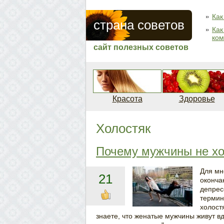
Как
страна советов
Как
ком
сайт полезных советов
Красота
Здоровье
Холостяк
Почему мужчины не хо
Для мн
21
окончан
депрес
термин
холост
знаете, что женатые мужчины живут вд