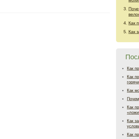
мохи
Поче
вело
Как 
Как 
Пос
Как п
Как п
горяч
Как м
Почем
Как пр
«ложи
Как з
услов
Как п