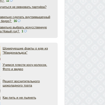
ну?
11
аучиться не ревновать партнёра?
равильно сделать внутримышечный
в бедро?
16
равильно выбрать искусственную
на Новый год?
1
Шокирующие факты о еде из
"Макдональдса"
Учимся плести косу-колосок.
Фото и видео
Рецепт восхитительного
шоколадного торта
Как пить и не пьянеть