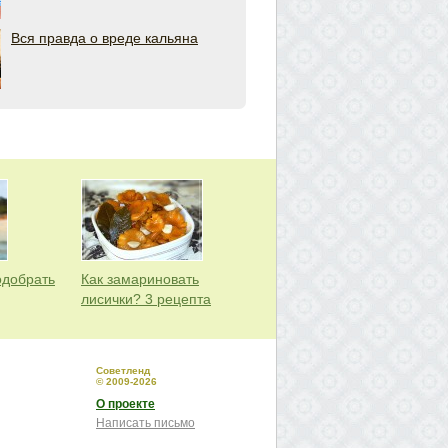
Вся правда о вреде кальяна
одобрать
Как замариновать
лисички? 3 рецепта
Советленд
© 2009-2026
О проекте
Написать письмо