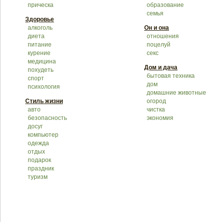
прическа
образование
семья
Здоровье
алкоголь
Он и она
диета
отношения
питание
поцелуй
курение
секс
медицина
Дом и дача
похудеть
бытовая техника
спорт
дом
психология
домашние животные
Стиль жизни
огород
авто
чистка
безопасность
экономия
досуг
компьютер
одежда
отдых
подарок
праздник
туризм