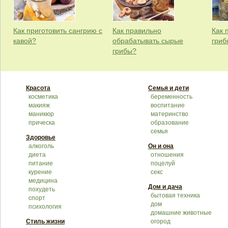
Как приготовить сангрию с
Как правильно
Как 
кавой?
обрабатывать сырые
гриб
грибы?
Красота
Семья и дети
косметика
беременность
макияж
воспитание
маникюр
материнство
прическа
образование
семья
Здоровье
алкоголь
Он и она
диета
отношения
питание
поцелуй
курение
секс
медицина
Дом и дача
похудеть
бытовая техника
спорт
дом
психология
домашние животные
Стиль жизни
огород