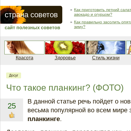
Как приготовить летний салат
страна советов
авокадо и огурцом?
Как правильно засолить опят
зиму?
сайт полезных советов
Красота
Здоровье
Стиль жизни
Досуг
Что такое планкинг? (ФОТО)
В данной статье речь пойдет о но
25
весьма популярной во всем мире з
планкинге
.