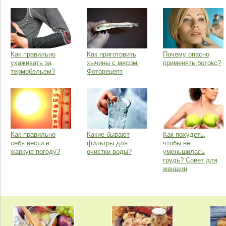
Как правильно
Как приготовить
Почему опасно
ухаживать за
хычины с мясом.
применять ботокс?
термобельем?
Фоторецепт
Как правильно
Какие бывают
Как похудеть,
себя вести в
фильтры для
чтобы не
жаркую погоду?
очистки воды?
уменьшилась
грудь? Совет для
женщин