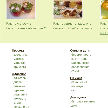
Как приготовить
Как правильно засолить
Как 
безалкогольный мохито?
белые грибы? 2 рецепта
конс
из а
Красота
Семья и дети
косметика
беременность
макияж
воспитание
маникюр
материнство
прическа
образование
семья
Здоровье
алкоголь
Он и она
диета
отношения
питание
поцелуй
курение
секс
медицина
Дом и дача
похудеть
бытовая техника
спорт
дом
психология