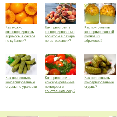
Как можно
Как приготовить
Как приготовить
законсервировать
консервированные
консервированный
абрикосы в сахаре
абрикосы в сахаре
компот из
по-кубански?
по-астрахански?
абрикосов?
Как приготовить
Как приготовить
Как приготовить
консервированные
консервированные
консервированные
огурцы по-уральски
помидоры в
огурцы?
собственном соку?