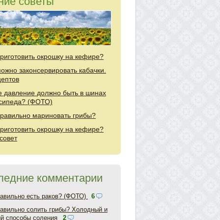
ние советы
приготовить окрошку на кефире?
можно законсервировать кабачки.
цептов
е давление должно быть в шинах
сипеда? (ФОТО)
правильно мариновать грибы?
приготовить окрошку на кефире?
совет
ледние комментарии
равильно есть раков? (ФОТО)
6
равильно солить грибы? Холодный и
ий способы соления
2