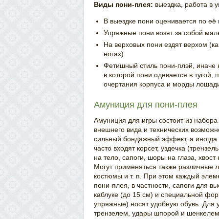
Виды пони-плея:
выездка, работа в 
В выездке пони оценивается по её
Упряжные пони возят за собой мал
На верховых пони ездят верхом (ка
ногах).
Фетишный стиль пони-плэй, иначе 
в которой пони одевается в тугой
очертания корпуса и морды лошад
Амуниция для пони-плея
Амуниция для игры состоит из набор
внешнего вида и технических возможн
сильный бондажный эффект, а иногда
часто входят корсет, уздечка (трензел
на тело, сапоги, шоры на глаза, хвос
Могут применяться также различные 
костюмы и т. п. При этом каждый эле
пони-плея, в частности, сапоги для 
каблуке (до 15 см) и специальной фор
упряжные) носят удобную обувь. Для
трензелем, удары шпорой и шенкелем, 