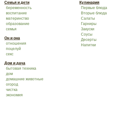
Семья и дети
Кулинария
беременность
Первые блюда
воспитание
Вторые блюда
материнство
Салаты
образование
Гарниры
семья
Закуски
Соусы
Он и она
Десерты
отношения
Напитки
поцелуй
секс
Дом и дача
бытовая техника
дом
домашние животные
огород
чистка
экономия