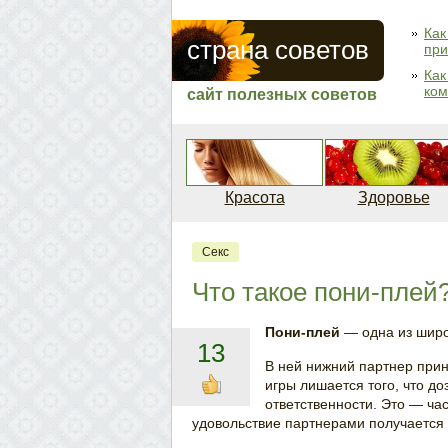
Как
страна советов
при
Как
ком
сайт полезных советов
Красота
Здоровье
Секс
Что такое пони-плей
Пони-плей
— одна из шир
13
В ней нижний партнер прин
игры лишается того, что до
ответственности. Это — ча
удовольствие партнерами получается