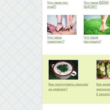
Что такое пет-
Что такое BDSM
плей?
(БДСМ)?
Что такое
Что такое
трамплинг?
бастинадо?
Как приготовить окрошку
Как мож
на кефире?
законсе
6 рецеп