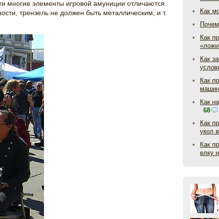
ти многие элементы игровой амуниции отличаются
Как м
сти, трензель не должен быть металлическим, и т.
Почем
Как пр
«ложи
Как з
услов
Как п
маши
Как н
68
Как п
укол 
Как п
елку 