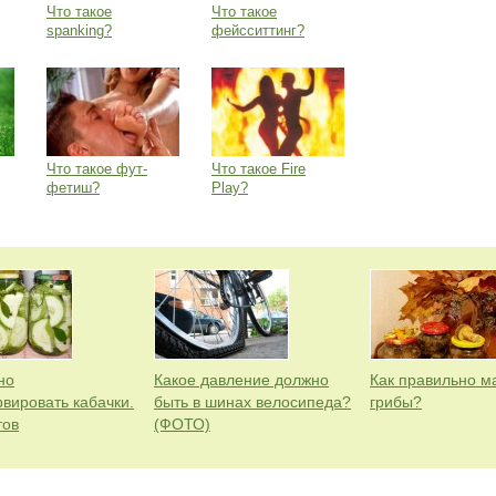
Что такое
Что такое
spanking?
фейсситтинг?
Что такое фут-
Что такое Fire
фетиш?
Play?
но
Какое давление должно
Как правильно м
рвировать кабачки.
быть в шинах велосипеда?
грибы?
тов
(ФОТО)