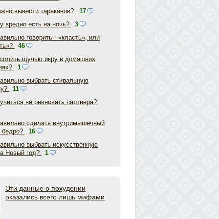
ожно вывести тараканов?
17
у вредно есть на ночь?
3
авильно говорить - «класть», или
ть»?
46
асолить щучью икру в домашних
иях?
1
равильно выбрать стиральную
ну?
11
аучиться не ревновать партнёра?
равильно сделать внутримышечный
в бедро?
16
равильно выбрать искусственную
на Новый год?
1
Эти данные о похудении
оказались всего лишь мифами