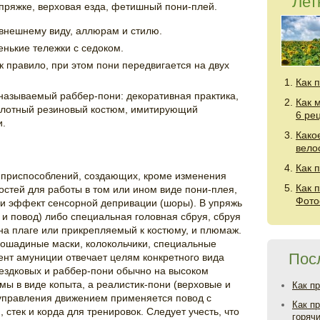
Лет
упряжке, верховая езда, фетишный пони-плей.
 внешнему виду, аллюрам и стилю.
енькие тележки с седоком.
к правило, при этом пони передвигается на двух
Как 
называемый раббер-пони: декоративная практика,
Как 
, плотный резиновый костюм, имитирующий
6 ре
и.
Како
вело
Как 
а приспособлений, создающих, кроме изменения
Как 
остей для работы в том или ином виде пони-плея,
Фото
 и эффект сенсорной депривации (шоры). В упряжь
ь и повод) либо специальная головная сбруя, сбруя
т на плаге или прикрепляемый к костюму, и плюмаж.
лошадиные маски, колокольчики, специальные
Пос
мент амуниции отвечает целям конкретного вида
выездковых и раббер-пони обычно на высоком
мы в виде копыта, а реалистик-пони (верховые и
Как п
 управления движением применяется повод с
Как п
стек и корда для тренировок. Следует учесть, что
горяч