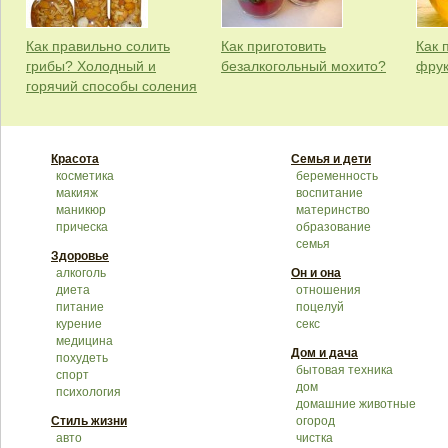
Как правильно солить
Как приготовить
Как 
грибы? Холодный и
безалкогольный мохито?
фрук
горячий способы соления
Красота
Семья и дети
косметика
беременность
макияж
воспитание
маникюр
материнство
прическа
образование
семья
Здоровье
алкоголь
Он и она
диета
отношения
питание
поцелуй
курение
секс
медицина
Дом и дача
похудеть
бытовая техника
спорт
дом
психология
домашние животные
Стиль жизни
огород
авто
чистка