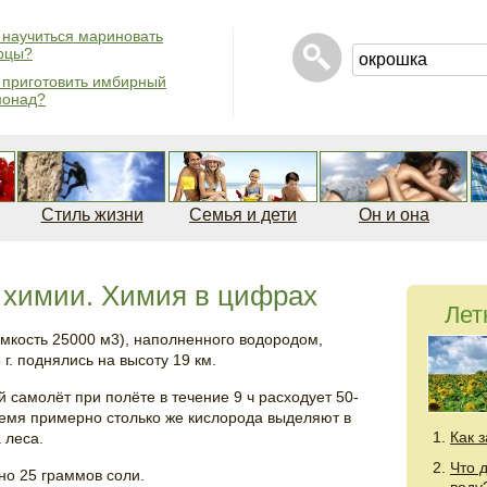
 научиться мариновать
рцы?
 приготовить имбирный
монад?
Стиль жизни
Семья и дети
Он и она
 химии. Химия в цифрах
Лет
мкость 25000 м3), наполненного водородом,
 г. поднялись на высоту 19 км.
самолёт при полёте в течение 9 ч расходует 50-
время примерно столько же кислорода выделяют в
Как 
 леса.
Что 
но 25 граммов соли.