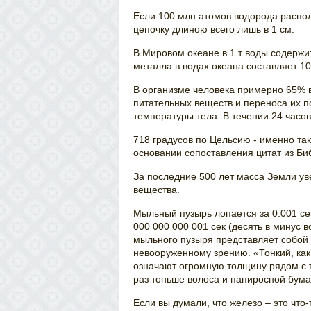
Если 100 млн атомов водорода распол
цепочку длиною всего лишь в 1 см.
В Мировом океане в 1 т воды содержи
металла в водах океана составляет 10
В организме человека примерно 65% 
питательных веществ и переноса их по
температуры тела. В течении 24 часов
718 градусов по Цельсию - именно та
основании сопоставления цитат из Биб
За последние 500 лет масса Земли ув
вещества.
Мыльный пузырь лопается за 0.001 се
000 000 000 001 сек (десять в минус 
мыльного пузыря представляет собой 
невооруженному зрению. «Тонкий, как
означают огромную толщину рядом с т
раз тоньше волоса и папиросной бума
Если вы думали, что железо – это что