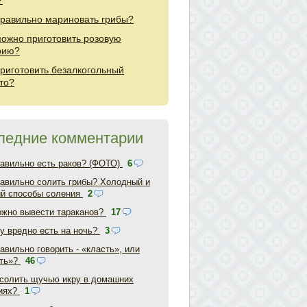
?
правильно мариновать грибы?
можно приготовить розовую
рию?
приготовить безалкогольный
то?
ледние комментарии
равильно есть раков? (ФОТО)
6
равильно солить грибы? Холодный и
ий способы соления
2
ожно вывести тараканов?
17
у вредно есть на ночь?
3
авильно говорить - «класть», или
ть»?
46
асолить щучью икру в домашних
иях?
1