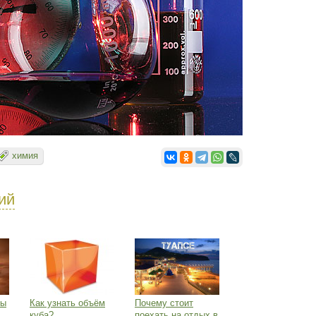
химия
ий
ты
Как узнать объём
Почему стоит
куба?
поехать на отдых в