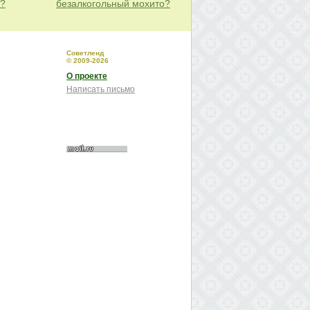
ю?
безалкогольный мохито?
Советленд
© 2009-2026
О проекте
Написать письмо