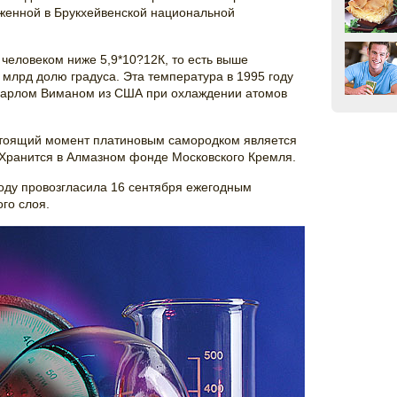
оженной в Брукхейвенской национальной
человеком ниже 5,9*10?12К, то есть выше
 млрд долю градуса. Эта температура в 1995 году
Карлом Виманом из США при охлаждении атомов
тоящий момент платиновым самородком является
г. Хранится в Алмазном фонде Московского Кремля.
оду провозгласила 16 сентября ежегодным
го слоя.