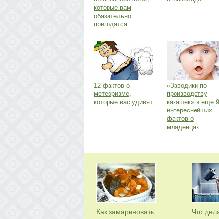
которые вам
обязательно
пригодятся
12 фактов о
«Заводики по
метеоризме,
производству
которые вас удивят
какашек» и еще 9
интереснейших
фактов о
младенцах
Как замариновать
Что дела