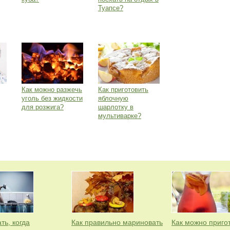
Туапсе?
Как можно разжечь
Как приготовить
уголь без жидкости
яблочную
для розжига?
шарлотку в
мультиварке?
ть, когда
Как правильно мариновать
Как можно приго