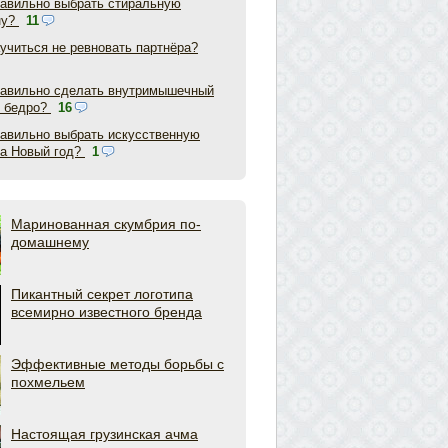
равильно выбрать стиральную
ну?
11
аучиться не ревновать партнёра?
равильно сделать внутримышечный
в бедро?
16
равильно выбрать искусственную
на Новый год?
1
Маринованная скумбрия по-
домашнему
Пикантный секрет логотипа
всемирно известного бренда
Эффективные методы борьбы с
похмельем
Настоящая грузинская ачма