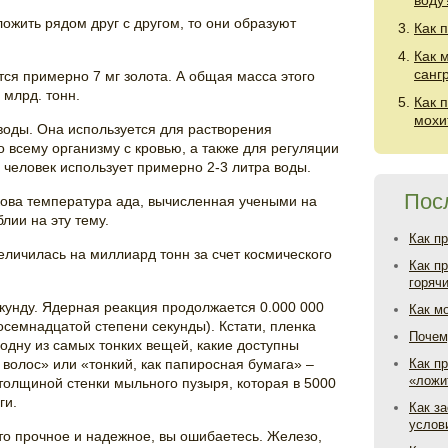
воду
ожить рядом друг с другом, то они образуют
Как 
Как 
санг
тся примерно 7 мг золота. А общая масса этого
 млрд. тонн.
Как 
мохи
воды. Она используется для растворения
 всему организму с кровью, а также для регуляции
 человек использует примерно 2-3 литра воды.
Пос
кова температура ада, вычисленная учеными на
лии на эту тему.
Как п
еличилась на миллиард тонн за счет космического
Как п
горяч
кунду. Ядерная реакция продолжается 0.000 000
Как м
восемнадцатой степени секунды). Кстати, пленка
Почем
одну из самых тонких вещей, какие доступны
 волос» или «тонкий, как папиросная бумага» –
Как пр
«ложи
олщиной стенки мыльного пузыря, которая в 5000
ги.
Как з
услов
-то прочное и надежное, вы ошибаетесь. Железо,