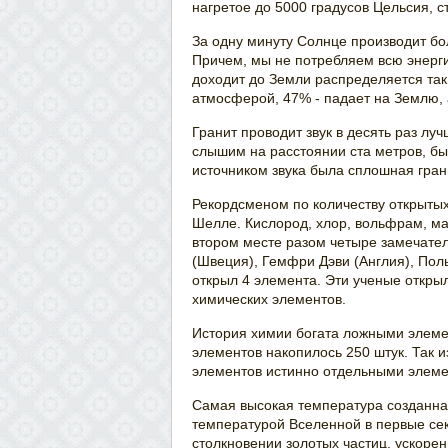
нагретое до 5000 градусов Цельсия, с
За одну минуту Солнце производит бол
Причем, мы не потребляем всю энерги
доходит до Земли распределяется так
атмосферой, 47% - падает на Землю, 
Гранит проводит звук в десять раз луч
слышим на расстоянии ста метров, бы
источником звука была сплошная гран
Рекордсменом по количеству открыты
Шелле. Кислород, хлор, вольфрам, ма
втором месте разом четыре замечате
(Швеция), Гемфри Дэви (Англия), Пол
открыл 4 элемента. Эти ученые откры
химических элементов.
История химии богата ложными элеме
элементов накопилось 250 штук. Так 
элементов истинно отдельными элеме
Самая высокая температура созданная 
температурой Вселенной в первые секу
столкновении золотых частиц, ускоре