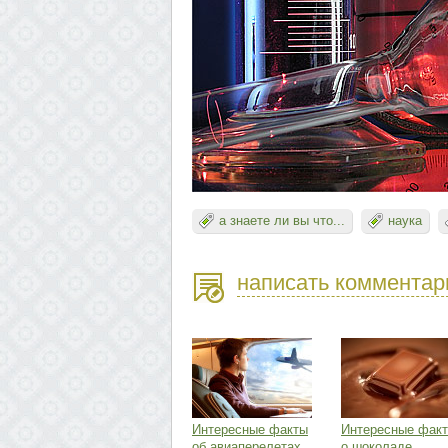
а знаете ли вы что...
наука
написать комментар
Интересные факты
Интересные фак
об авиаперелетах,
о шоколаде