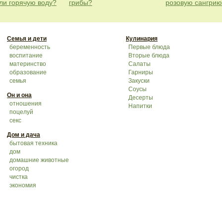
ли горячую воду?
грибы?
розовую сангри
Семья и дети
Кулинария
беременность
Первые блюда
воспитание
Вторые блюда
материнство
Салаты
образование
Гарниры
семья
Закуски
Соусы
Он и она
Десерты
отношения
Напитки
поцелуй
секс
Дом и дача
бытовая техника
дом
домашние животные
огород
чистка
экономия