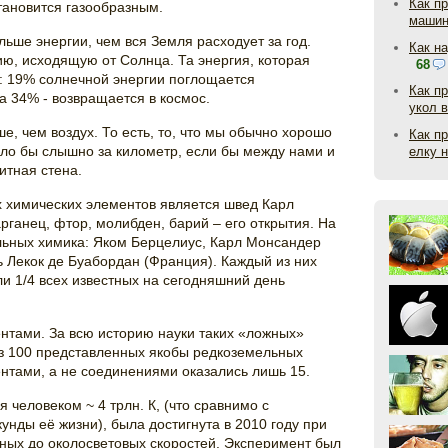
Как п
тановится газообразным.
маши
ьше энергии, чем вся Земля расходует за год.
Как н
ю, исходящую от Солнца. Та энергия, которая
68
: 19% солнечной энергии поглощается
Как п
а 34% - возвращается в космос.
укол 
ше, чем воздух. То есть, то, что мы обычно хорошо
Как п
ло бы слышно за километр, если бы между нами и
елку 
итная стена.
х химических элементов является швед Карл
рганец, фтор, молибден, барий – его открытия. На
льных химика: Яком Берцелиус, Карл Монсандер
ь Лекок де Буабордан (Франция). Каждый из них
ли 1/4 всех известных на сегодняшний день
нтами. За всю историю науки таких «ложных»
из 100 представленных якобы редкоземельных
нтами, а не соединениями оказались лишь 15.
человеком ~ 4 трлн. К, (что сравнимо с
нды её жизни), была достигнута в 2010 году при
нных до околосветовых скоростей. Эксперимент был