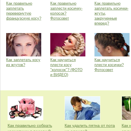
Как правильно
Как правильно
Как правильно
заплетать
заплести косичку-
заплетать косички-
перевернутую
колосок?
жгуты,
французскую косу?
Фотосовет
закрученные
вперед?
Как заплетать косу
Как научиться
Как научиться
из жгутов?
плести косу
плести косички?
"колосок"? (ФОТО
Фотосовет
и ВИДЕО)
Как правильно собрать
Как удалить пятна от пота
Как 