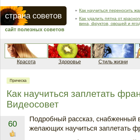
Как научиться переносить жа
страна советов
Как удалить пятна от красног
вина, фруктов, овощей и яго
сайт полезных советов
Красота
Здоровье
Стиль жизни
Прическа
Как научиться заплетать фра
Видеосовет
Подробный рассказ, снабженный 
60
желающих научиться заплетать фр