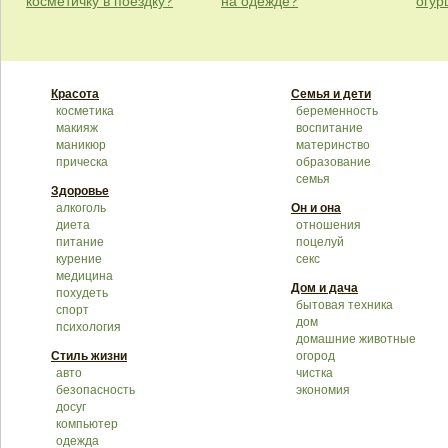
косметичку в поездку?
на одежде?
огур
Красота
Семья и дети
косметика
беременность
макияж
воспитание
маникюр
материнство
прическа
образование
семья
Здоровье
алкоголь
Он и она
диета
отношения
питание
поцелуй
курение
секс
медицина
Дом и дача
похудеть
бытовая техника
спорт
дом
психология
домашние животные
Стиль жизни
огород
авто
чистка
безопасность
экономия
досуг
компьютер
одежда