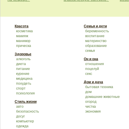
Красота
Семья и дети
косметика
беременность
макияж
воспитание
маникюр
материнство
прическа
образование
семья
Здоровье
алкоголь
Он и она
диета
отношения
питание
поцелуй
курение
секс
медицина
Дом и дача
похудеть
бытовая техника
спорт
дом
психология
домашние животные
Стиль жизни
огород
авто
чистка
безопасность
экономия
досуг
компьютер
одежда