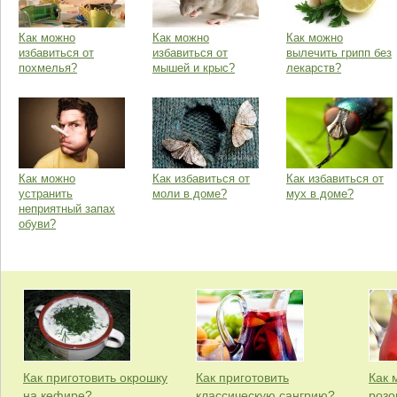
Как можно
Как можно
Как можно
избавиться от
избавиться от
вылечить грипп без
похмелья?
мышей и крыс?
лекарств?
Как можно
Как избавиться от
Как избавиться от
устранить
моли в доме?
мух в доме?
неприятный запах
обуви?
Как приготовить окрошку
Как приготовить
Как 
на кефире?
классическую сангрию?
розо