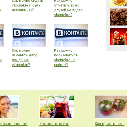
Как можно сидеть
Как можно
vkontakte и быть
отметить всех
у
невидимым?
друзей на видео
vkontakte?
Как можно
Как можно
изменить дату
пользоваться
а,
рождения
vkontakte на
vkontakte?
работе?
вильно нанести
Как приготовить
Как приготовить