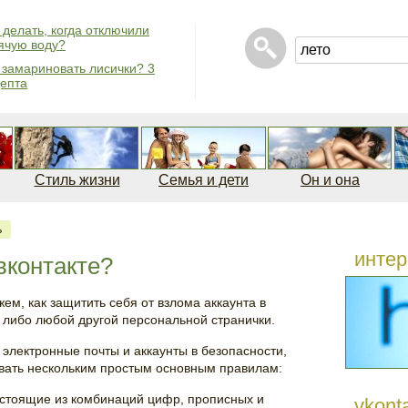
 делать, когда отключили
ячую воду?
 замариновать лисички? 3
епта
Стиль жизни
Семья и дети
Он и она
ь
интер
вконтакте?
ем, как защитить себя от взлома аккаунта в
, либо любой другой персональной странички.
 электронные почты и аккаунты в безопасности,
овать нескольким простым основным правилам:
стоящие из комбинаций цифр, прописных и
vkont