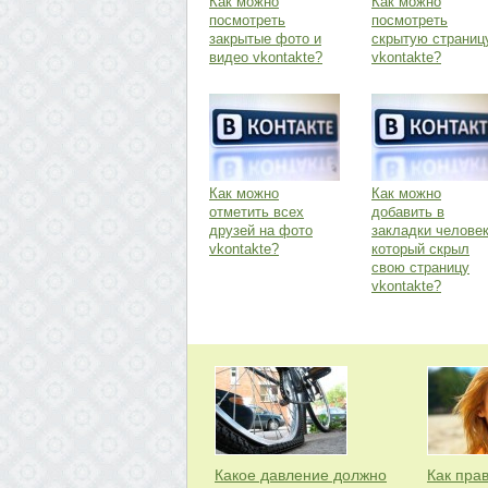
Как можно
Как можно
посмотреть
посмотреть
закрытые фото и
скрытую страниц
видео vkontakte?
vkontakte?
Как можно
Как можно
отметить всех
добавить в
друзей на фото
закладки человек
vkontakte?
который скрыл
свою страницу
vkontakte?
Какое давление должно
Как пра