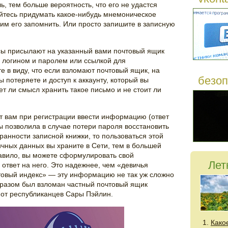
ь, тем больше вероятность, что его не удастся
йтесь придумать какое-нибудь мнемоническое
мим его запомнить. Или просто запишите в записную
сы присылают на указанный вами почтовый ящик
логином и паролем или ссылкой для
 в виду, что если взломают почтовый ящик, на
безоп
ы потеряете и доступ к аккаунту, который вы
т ли смысл хранить такое письмо и не стоит ли
т вам при регистрации ввести информацию (ответ
ы позволила в случае потери пароля восстановить
хранности записной книжки, то пользоваться этой
ичных данных вы храните в Сети, тем в большей
равило, вы можете сформулировать свой
Лет
ответ на него. Это надежнее, чем «девичья
овый индекс» — эту информацию не так уж сложно
образом был взломан частный почтовый ящик
 от республиканцев Сары Пэйлин.
Како