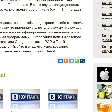
называемым защищенным соединением. Адрес
Как з
ttp://, а с https://. В этом случае защищенность
услов
олько увеличивается, хотя (см. п. 1) и не дает
Как п
маши
достаточно, чтобы предохранить себя от взлома.
Как н
каким-то причинам является лакомым куском для
68
ановиться квалифицированным пользователем и
Как п
ными программами шифрования почты и сетевого
укол 
са» или Google, что такое PGP и Tor. Это не
дежно. Имейте в виду, что использование
Как п
сколько не отменят правил 1—5!
елку 
ий