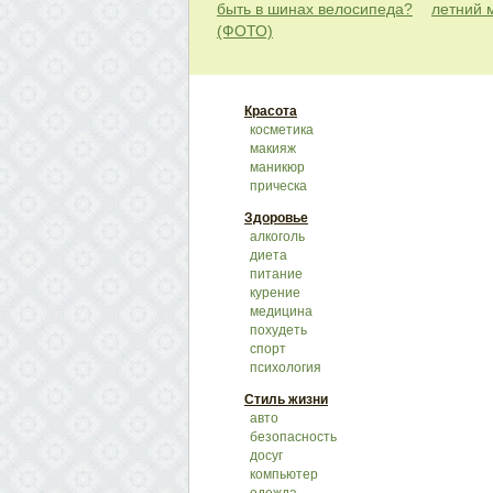
быть в шинах велосипеда?
летний 
(ФОТО)
Красота
косметика
макияж
маникюр
прическа
Здоровье
алкоголь
диета
питание
курение
медицина
похудеть
спорт
психология
Стиль жизни
авто
безопасность
досуг
компьютер