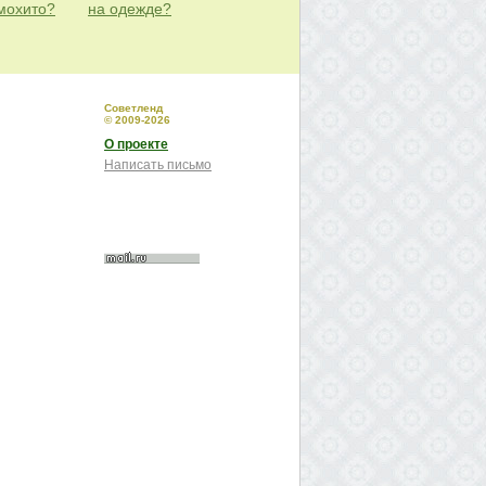
мохито?
на одежде?
Советленд
© 2009-2026
О проекте
Написать письмо