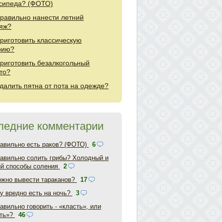
сипеда? (ФОТО)
правильно нанести летний
яж?
приготовить классическую
рию?
приготовить безалкогольный
то?
удалить пятна от пота на одежде?
ледние комментарии
равильно есть раков? (ФОТО)
6
равильно солить грибы? Холодный и
ий способы соления
2
ожно вывести тараканов?
17
у вредно есть на ночь?
3
авильно говорить - «класть», или
ть»?
46