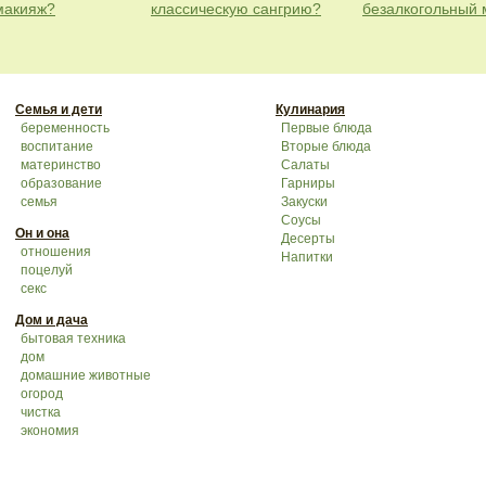
макияж?
классическую сангрию?
безалкогольный 
Семья и дети
Кулинария
беременность
Первые блюда
воспитание
Вторые блюда
материнство
Салаты
образование
Гарниры
семья
Закуски
Соусы
Он и она
Десерты
отношения
Напитки
поцелуй
секс
Дом и дача
бытовая техника
дом
домашние животные
огород
чистка
экономия