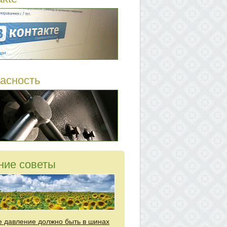
асность
ние советы
е давление должно быть в шинах