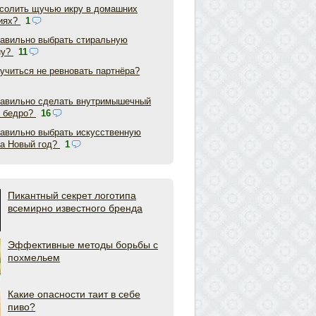
асолить щучью икру в домашних
иях?
1
равильно выбрать стиральную
ну?
11
аучиться не ревновать партнёра?
равильно сделать внутримышечный
в бедро?
16
равильно выбрать искусственную
на Новый год?
1
Пикантный секрет логотипа
всемирно известного бренда
Эффективные методы борьбы с
похмельем
Какие опасности таит в себе
пиво?