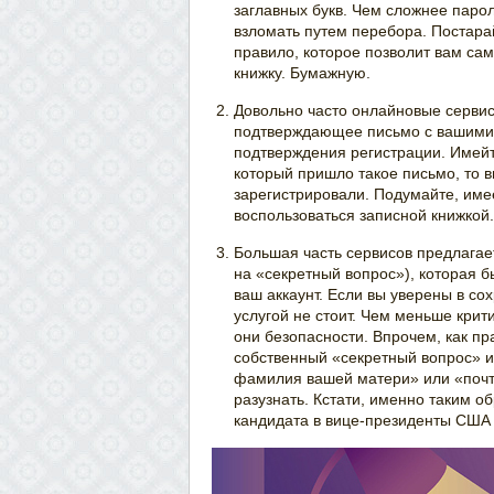
заглавных букв. Чем сложнее парол
взломать путем перебора. Постара
правило, которое позволит вам са
книжку. Бумажную.
Довольно часто онлайновые серви
подтверждающее письмо с вашими 
подтверждения регистрации. Имейте
который пришло такое письмо, то в
зарегистрировали. Подумайте, имее
воспользоваться записной книжкой.
Большая часть сервисов предлагае
на «секретный вопрос»), которая б
ваш аккаунт. Если вы уверены в со
услугой не стоит. Чем меньше крит
они безопасности. Впрочем, как п
собственный «секретный вопрос» и 
фамилия вашей матери» или «почт
разузнать. Кстати, именно таким 
кандидата в вице-президенты США