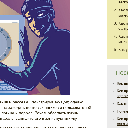
вело
Как 
маки
Как 
санг
Как 
мохи
Как 
Пос
Как п
Как п
горяч
нив и рассеян. Регистрируя аккаунт, однако,
Как м
ь не заводить почтовых ящиков и пользователей
Почем
 логина и пароля. Зачем облегчать жизнь
пароль, запишите его в записную книжку.
Как пр
«ложи