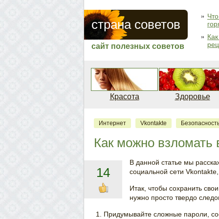
Что
страна советов
гор
Как
рец
сайт полезных советов
Красота
Здоровье
Интернет
Vkontakte
Безопасност
Как можно взломать 
В данной статье мы расскаж
14
социальной сети Vkontakte
Итак, чтобы сохранить свои
нужно просто твердо след
Придумывайте сложные пароли, со