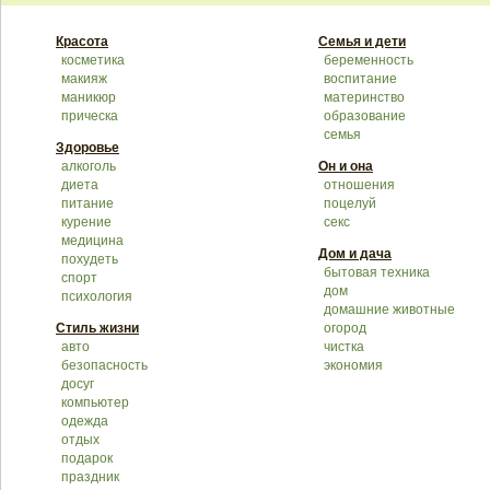
Красота
Семья и дети
косметика
беременность
макияж
воспитание
маникюр
материнство
прическа
образование
семья
Здоровье
алкоголь
Он и она
диета
отношения
питание
поцелуй
курение
секс
медицина
Дом и дача
похудеть
бытовая техника
спорт
дом
психология
домашние животные
Стиль жизни
огород
авто
чистка
безопасность
экономия
досуг
компьютер
одежда
отдых
подарок
праздник