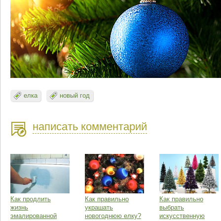
елка
новый год
написать комментарий
Как продлить
Как правильно
Как правильно
жизнь
украшать
выбрать
эмалированной
новогоднюю елку?
искусственную