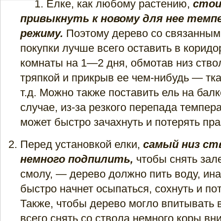
Елке, как любому растению,
сто­
привыкнуть к новому для нее темп
режиму.
Поэтому дерево со свя­занным
покупки лучше все­го оставить в коридо
комнаты на 1—2 дня, обмотав низ ство
тряпкой и прикрыв ее чем-нибудь — тка
т.д. Можно также поставить ель на бал
случае, из-за резкого перепада темпер
может быстро зачахнуть и потерять пр
Перед установкой елки,
самый низ ст
немного подпилить,
чтобы снять за
смолу, — дерево должно пить воду, ина
быстро начнет осыпаться, сохнуть и по
Также, чтобы дерево могло впитывать 
всего снять со ствола немного коры вниз