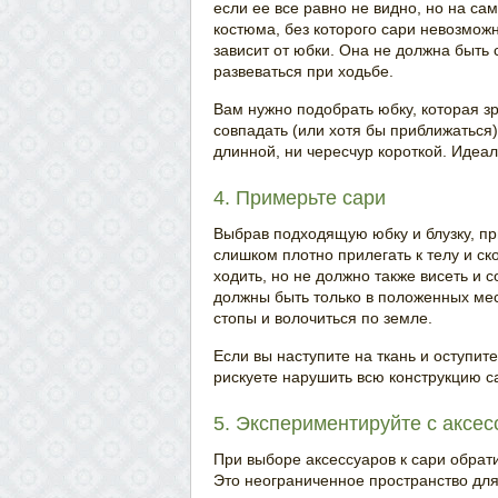
если ее все равно не видно, но на са
костюма, без которого сари невозмож
зависит от юбки. Она не должна быть
развеваться при ходьбе.
Вам нужно подобрать юбку, которая зр
совпадать (или хотя бы приближаться
длинной, ни чересчур короткой. Идеал
4. Примерьте сари
Выбрав подходящую юбку и блузку, пр
слишком плотно прилегать к телу и с
ходить, но не должно также висеть и 
должны быть только в положенных мес
стопы и волочиться по земле.
Если вы наступите на ткань и оступите
рискуете нарушить всю конструкцию са
5. Экспериментируйте с аксе
При выборе аксессуаров к сари обрат
Это неограниченное пространство для 