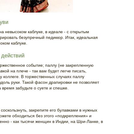
буви
а невысоком каблуке, в идеале - с открытым
рировать безупречный педикюр. Итак, идеальная
оком каблуке.
 действий
оржественное событие; паллу (не закрепленную
кой на плече - так вам будет легче писать,
ку коллеге. В торжественных случаях паллу
вдоль руки. Такой фасон драпировки не позволяет
 время забудьте о суете и спешке.
 соскользнуть, закрепите его булавками в нужных
можете обходиться без этого «подкрепления» и
венно - как тысячи женщин в Индии, на Шри-Ланке, в