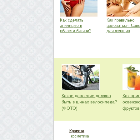
Как сделать
Как правильно
эпиляцию в
целоваться. Сов
области бикини?
для женщин
Какое давление должно
Как приг
быть в шинах велосипеда?
освежаю
(ФОТО)
фруктов
Красота
косметика