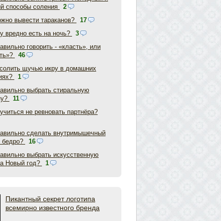
ий способы соления
2
ожно вывести тараканов?
17
у вредно есть на ночь?
3
авильно говорить - «класть», или
ть»?
46
асолить щучью икру в домашних
иях?
1
равильно выбрать стиральную
ну?
11
аучиться не ревновать партнёра?
равильно сделать внутримышечный
в бедро?
16
равильно выбрать искусственную
на Новый год?
1
Пикантный секрет логотипа
всемирно известного бренда