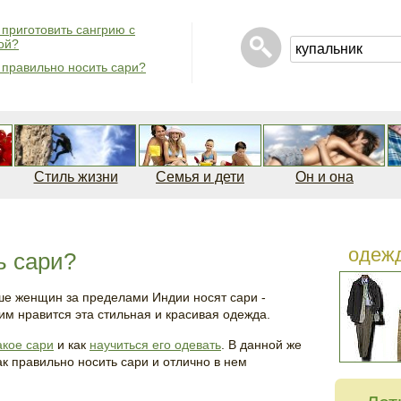
 приготовить сангрию с
ой?
 правильно носить сари?
Стиль жизни
Семья и дети
Он и она
одеж
ь сари?
ше женщин за пределами Индии носят сари -
им нравится эта стильная и красивая одежда.
акое сари
и как
научиться его одевать
. В данной же
как правильно носить сари и отлично в нем