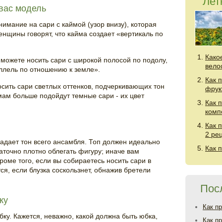
Лет
вас модель
нимание на сари с каймой (узор внизу), которая
енщины говорят, что кайма создает «вертикаль по
Како
, можете носить сари с широкой полосой по подолу,
вело
аллель по отношению к земле».
Как 
ить сари светлых оттенков, подчеркивающих тон
фрук
мам больше подойдут темные сари - их цвет
Как 
комп
Как 
2 ре
 задает тон всего ансамбля. Топ должен идеально
Как 
аточно плотно облегать фигуру; иначе вам
роме того, если вы собираетесь носить сари в
я, если блузка соскользнет, обнажив бретели
Пос
ку
Как п
ку. Кажется, неважно, какой должна быть юбка,
Как п