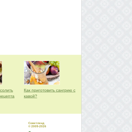
асолить
Как приготовить сангрию с
рецепта
кавой?
Советленд
© 2009-2026