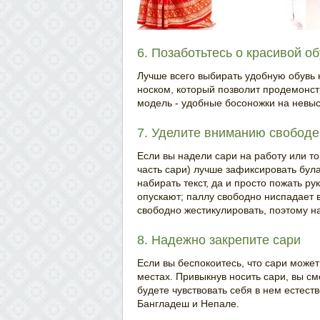
6. Позаботьтесь о красивой о
Лучше всего выбирать удобную обувь н
носком, который позволит продемонст
модель - удобные босоножки на невыс
7. Уделите вниманию свободе
Если вы надели сари на работу или т
часть сари) лучше зафиксировать булав
набирать текст, да и просто пожать ру
опускают; паллу свободно ниспадает 
свободно жестикулировать, поэтому на
8. Надежно закрепите сари
Если вы беспокоитесь, что сари может
местах. Привыкнув носить сари, вы с
будете чувствовать себя в нем естест
Бангладеш и Непале.