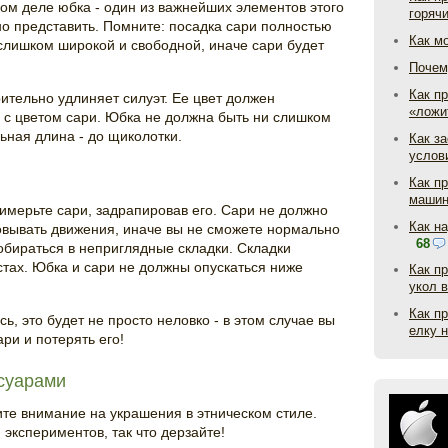
мом деле юбка - один из важнейших элементов этого
горяч
но представить. Помните: посадка сари полностью
Как м
 слишком широкой и свободной, иначе сари будет
Почем
Как пр
ительно удлиняет силуэт. Ее цвет должен
«ложи
) с цветом сари. Юбка не должна быть ни слишком
ьная длина - до щиколотки.
Как з
услов
Как п
маши
имерьте сари, задрапировав его. Сари не должно
Как н
ковывать движения, иначе вы не сможете нормально
68
собираться в неприглядные складки. Складки
тах. Юбка и сари не должны опускаться ниже
Как п
укол 
Как п
сь, это будет не просто неловко - в этом случае вы
елку 
ри и потерять его!
ссуарами
ите внимание на украшения в этническом стиле.
экспериментов, так что дерзайте!