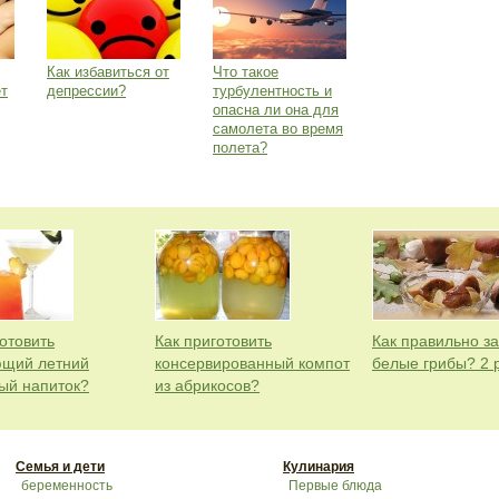
Как избавиться от
Что такое
ет
депрессии?
турбулентность и
опасна ли она для
самолета во время
полета?
отовить
Как приготовить
Как правильно з
щий летний
консервированный компот
белые грибы? 2 
ый напиток?
из абрикосов?
Семья и дети
Кулинария
беременность
Первые блюда