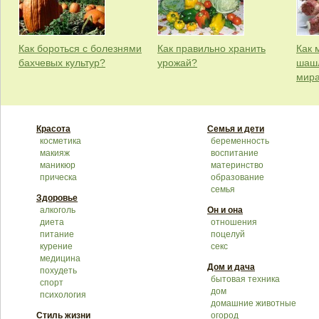
Как бороться с болезнями
Как правильно хранить
Как 
бахчевых культур?
урожай?
шашл
мир
Красота
Семья и дети
косметика
беременность
макияж
воспитание
маникюр
материнство
прическа
образование
семья
Здоровье
алкоголь
Он и она
диета
отношения
питание
поцелуй
курение
секс
медицина
Дом и дача
похудеть
бытовая техника
спорт
дом
психология
домашние животные
Стиль жизни
огород