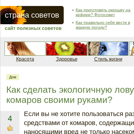
Как приготовить окрошку на
страна советов
кефире? Фотосовет
Как правильно себя вести в
жаркую погоду?
сайт полезных советов
Красота
Здоровье
Стиль жизни
Дом
Как сделать экологичную лов
комаров своими руками?
Если вы не хотите пользоваться р
4
средствами от комаров, содержащ
наносящими вред не только насеко