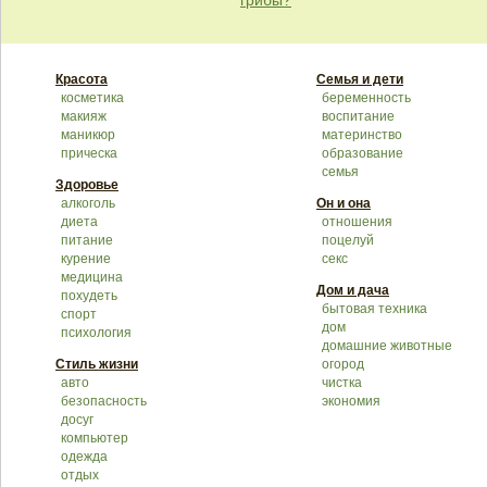
грибы?
Красота
Семья и дети
косметика
беременность
макияж
воспитание
маникюр
материнство
прическа
образование
семья
Здоровье
алкоголь
Он и она
диета
отношения
питание
поцелуй
курение
секс
медицина
Дом и дача
похудеть
бытовая техника
спорт
дом
психология
домашние животные
Стиль жизни
огород
авто
чистка
безопасность
экономия
досуг
компьютер
одежда
отдых