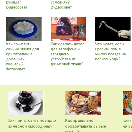
руками?
условиях?
Видеосовет
Видеосовет
Как почистить
Как сделать чехол
Что будет, если
свиные кишки для
для телефона и
бросить лом в
приготовления
зарядного
унитаз поезда на
домашней
устройства из
полном ходу?
колбасы?
джинсовой ткани?
Фотосовет
Как приготовить повидло
Как правильно
Как 
из черной смородины?
обрабатывать сырые
на с