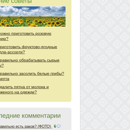
ние советы
можно приготовить розовую
рию?
приготовить фруктово-ягодные
дла-ассорти?
правильно обрабатывать сырые
ы?
правильно засолить белые грибы?
цепта
удалить пятна от молока и
женого на одежде?
ледние комментарии
равильно есть раков? (ФОТО)
6