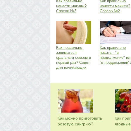
Как правильно
Как правильно
нанести макияж?
нанести макияж?
Способ №3
Способ №2
Как правильно
Как правильно
заниматься
писать - "в
оральным сексом в
продолжение" ил
первый раз? Совет
"в продолжении"
для начинающих
Как можно приготовить
Как при
розовую сангрию?
ягодные