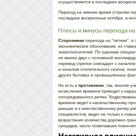
осуществляется в последнее воскресен
Переход на зимнее время (стрелки п
последнее воскресенье октября, в ноч
Плюсы и минусы перехода на 
Сторонники
перехода на "летнее", а 
экономическое обоснование, их главн
энергоносителей. По оценкам специал
не менее двух с половиной миллиардов
перевод стрелок совпадает с начало
и началом отопительного сезона, по
других бытовых и промышленных факт
Но есть и
противники
; так, многие у
исчисления времени приводит к нару
опосредованного ритма "бодрствовани
времени ведет к насильственному про
раньше и к неестественному ритму ра
специалистов, ведет не только к повы
возрастания количества дорожно-тран
суицидов; число пожелавших покончить