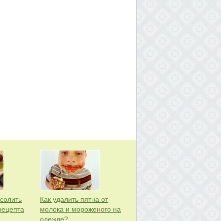
асолить
Как удалить пятна от
рецепта
молока и мороженого на
одежде?