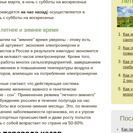
Лет
ье марта, в ночь с субботы на воскресенье.
ереводятся
на час назад
) осуществляется в
ь с субботы на воскресенье.
летнее и зимнее время
Как 
затем на "зимнее" время уверены - этому есть
санг
ый аргумент: экономия электроэнергии и
Как 
истов в России в результате ежегодно экономится
пови
 киловатт-часов электроэнергии. Кроме того,
Как 
м работы многих сельхозпредприятий, завершением
гриб
нижением и повышением температуры воздуха и
оров, влияющих на потребление электроэнергии.
Как 
2 ре
ченые считают, что действующая система
Как 
шению жизненно важного и генетически
моро
е - сон". Применение режима "летнего-зимнего"
буждению россиян в течение полугода на час
боты все осенне-зимние месяцы. Это, по мнению
шению заболеваемости организма, но и к угрозе
Пос
спортных происшествий и даже росту попыток
 с собой возрастает по стране на 50-60%.
Как п