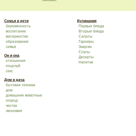
Семья и дети
Кулинария
беременность
Первые блюда
воспитание
Вторые блюда
материнство
Салаты
образование
Гарниры
семья
Закуски
Соусы
Он и она
Десерты
отношения
Напитки
поцелуй
секс
Дом и дача
бытовая техника
дом
домашние животные
огород
чистка
экономия