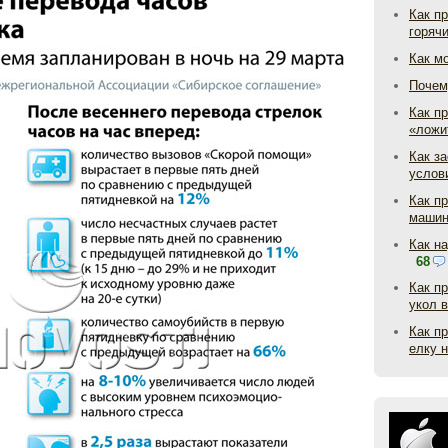
Как п
горяч
Как м
Почем
Как пр
«ложи
Как з
услов
Как п
маши
Как н
68
Как п
укол 
Как п
елку 