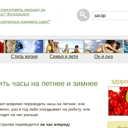
 приготовить окрошку на
се? Фоторецепт
 научиться надевать сари?
Стиль жизни
Семья и дети
Он и она
здоро
ить часы на летнее и зимнее
вает вовремя переводить часы на летнее, или
енно, раз в год либо опаздывает на работу, или
ходит на час раньше.
(стрелки переводятся
на час вперед
)