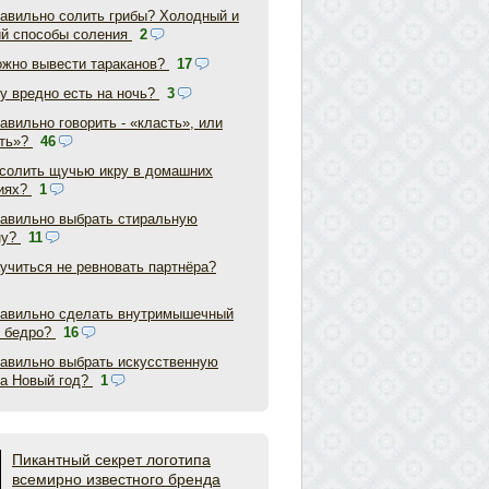
равильно солить грибы? Холодный и
ий способы соления
2
ожно вывести тараканов?
17
у вредно есть на ночь?
3
авильно говорить - «класть», или
ть»?
46
асолить щучью икру в домашних
иях?
1
равильно выбрать стиральную
ну?
11
аучиться не ревновать партнёра?
равильно сделать внутримышечный
в бедро?
16
равильно выбрать искусственную
на Новый год?
1
Пикантный секрет логотипа
всемирно известного бренда