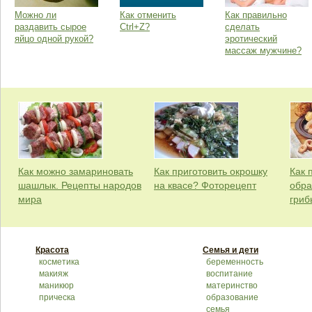
Можно ли
Как отменить
Как правильно
раздавить сырое
Ctrl+Z?
сделать
яйцо одной рукой?
эротический
массаж мужчине?
Как можно замариновать
Как приготовить окрошку
Как 
шашлык. Рецепты народов
на квасе? Фоторецепт
обра
мира
гриб
Красота
Семья и дети
косметика
беременность
макияж
воспитание
маникюр
материнство
прическа
образование
семья