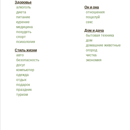
Здоровье
алкоголь
Он и она
диета
отношения
питание
поцелуй
курение
секс
медицина
Дом и дача
похудеть
бытовая техника
спорт
дом
психология
домашние животные
Стиль жизни
огород
авто
чистка
безопасность
экономия
досуг
компьютер
одежда
отдых
подарок
праздник
туризм