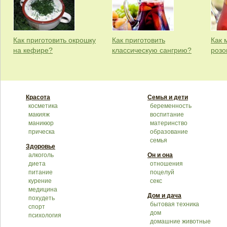
Как приготовить окрошку
Как приготовить
Как 
на кефире?
классическую сангрию?
розо
Красота
Семья и дети
косметика
беременность
макияж
воспитание
маникюр
материнство
прическа
образование
семья
Здоровье
алкоголь
Он и она
диета
отношения
питание
поцелуй
курение
секс
медицина
Дом и дача
похудеть
бытовая техника
спорт
дом
психология
домашние животные