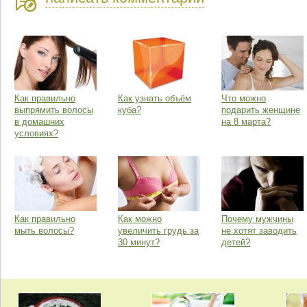
Как правильно
Как узнать объём
Что можно
выпрямить волосы
куба?
подарить женщине
в домашних
на 8 марта?
условиях?
Как правильно
Как можно
Почему мужчины
мыть волосы?
увеличить грудь за
не хотят заводить
30 минут?
детей?