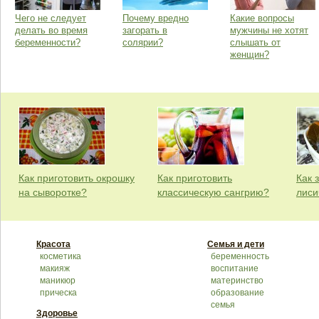
Чего не следует
Почему вредно
Какие вопросы
делать во время
загорать в
мужчины не хотят
беременности?
солярии?
слышать от
женщин?
Как приготовить окрошку
Как приготовить
Как 
на сыворотке?
классическую сангрию?
лиси
Красота
Семья и дети
косметика
беременность
макияж
воспитание
маникюр
материнство
прическа
образование
семья
Здоровье