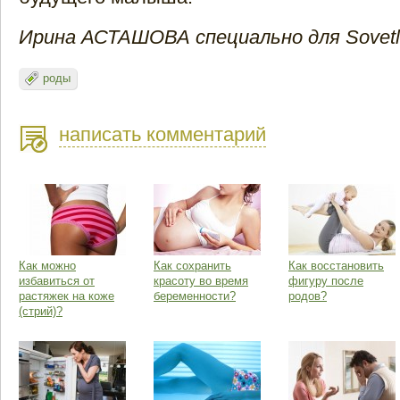
Ирина АСТАШОВА специально для Sovetl
роды
написать комментарий
Как можно
Как сохранить
Как восстановить
избавиться от
красоту во время
фигуру после
растяжек на коже
беременности?
родов?
(стрий)?