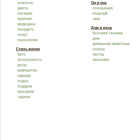
алкоголь
Он и она
диета
отношения
питание
поцелуй
курение
секс
медицина
Дом и дача
похудеть
бытовая техника
спорт
дом
психология
домашние животные
Стиль жизни
огород
авто
чистка
безопасность
экономия
досуг
компьютер
одежда
отдых
подарок
праздник
туризм