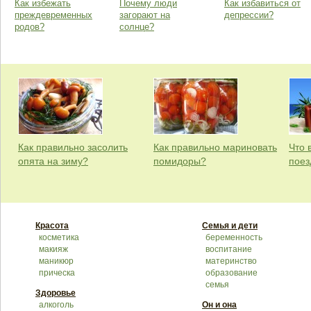
Как избежать
Почему люди
Как избавиться от
преждевременных
загорают на
депрессии?
родов?
солнце?
Как правильно засолить
Как правильно мариновать
Что 
опята на зиму?
помидоры?
поез
Красота
Семья и дети
косметика
беременность
макияж
воспитание
маникюр
материнство
прическа
образование
семья
Здоровье
алкоголь
Он и она