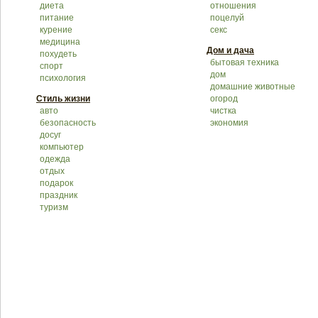
диета
отношения
питание
поцелуй
курение
секс
медицина
Дом и дача
похудеть
бытовая техника
спорт
дом
психология
домашние животные
Стиль жизни
огород
авто
чистка
безопасность
экономия
досуг
компьютер
одежда
отдых
подарок
праздник
туризм