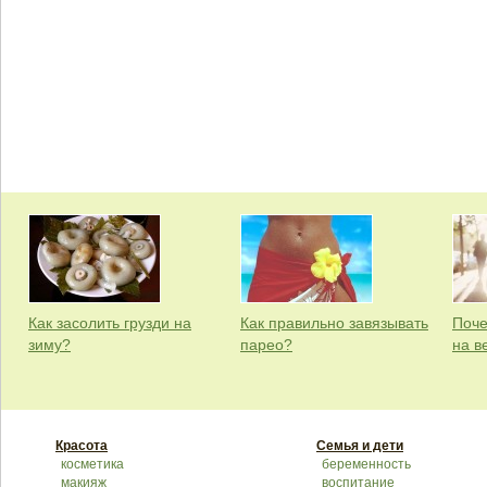
Как засолить грузди на
Как правильно завязывать
Поче
зиму?
парео?
на в
Красота
Семья и дети
косметика
беременность
макияж
воспитание