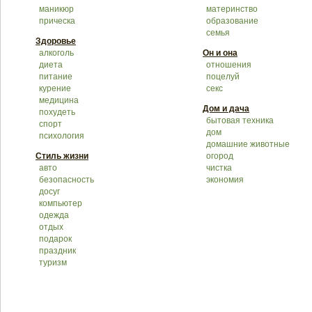
маникюр
материнство
прическа
образование
семья
Здоровье
алкоголь
Он и она
диета
отношения
питание
поцелуй
курение
секс
медицина
Дом и дача
похудеть
бытовая техника
спорт
дом
психология
домашние животные
Стиль жизни
огород
авто
чистка
безопасность
экономия
досуг
компьютер
одежда
отдых
подарок
праздник
туризм