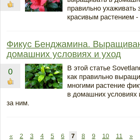
правильно ухаживать 
красивым растением -
Фикус Бенджамина. Выращиван
домашних условиях и уход
В этой статье Sovetlan
0
как правильно выращ
многими растение фи
в домашних условиях 
за ним.
«
2
3
4
5
6
7
8
9
10
11
»