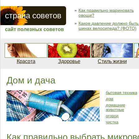
Как правильно мариновать
страна советов
овощи?
Какое давление должно быть
шинах велосипеда? (ФОТО)
сайт полезных советов
Красота
Здоровье
Стиль жизни
Дом и дача
бытовая техника
дом
домашние
животные
огород
чистка
Как правильно выбрать микро