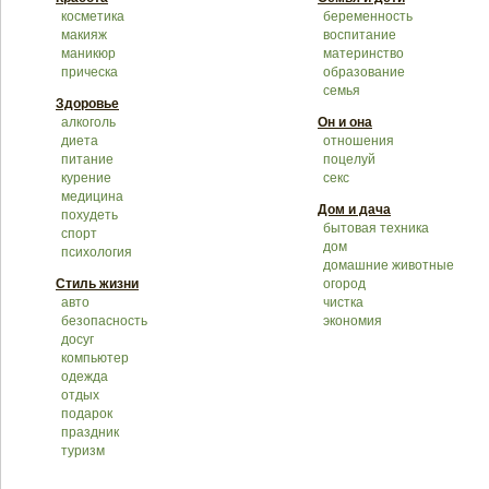
косметика
беременность
макияж
воспитание
маникюр
материнство
прическа
образование
семья
Здоровье
алкоголь
Он и она
диета
отношения
питание
поцелуй
курение
секс
медицина
Дом и дача
похудеть
бытовая техника
спорт
дом
психология
домашние животные
Стиль жизни
огород
авто
чистка
безопасность
экономия
досуг
компьютер
одежда
отдых
подарок
праздник
туризм