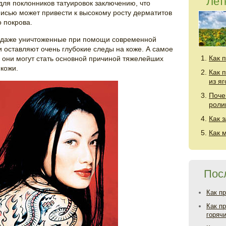
Лет
ля поклонников татуировок заключению, что
исью может привести к высокому росту дерматитов
 покрова.
о даже уничтоженные при помощи современной
и оставляют очень глубокие следы на коже. А самое
Как 
и они могут стать основной причиной тяжелейших
 кожи.
Как 
из я
Поче
роли
Как 
Как 
Пос
Как п
Как п
горяч