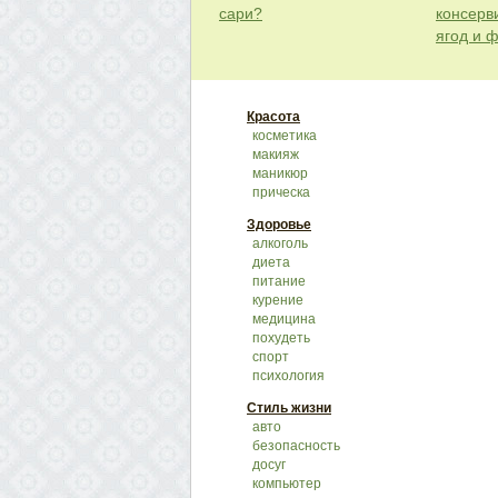
сари?
консерв
ягод и 
Красота
косметика
макияж
маникюр
прическа
Здоровье
алкоголь
диета
питание
курение
медицина
похудеть
спорт
психология
Стиль жизни
авто
безопасность
досуг
компьютер