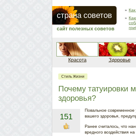
Как
страна советов
Как
соб
гри
сайт полезных советов
Красота
Здоровье
Стиль Жизни
Почему татуировки м
здоровья?
Повальное современное 
151
вашего здоровья, предуп
Ранее считалось, что на
вредного воздействия на