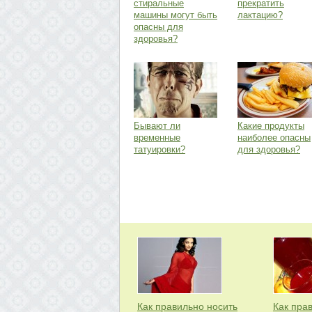
стиральные
прекратить
машины могут быть
лактацию?
опасны для
здоровья?
Бывают ли
Какие продукты
временные
наиболее опасны
татуировки?
для здоровья?
Как правильно носить
Как пра