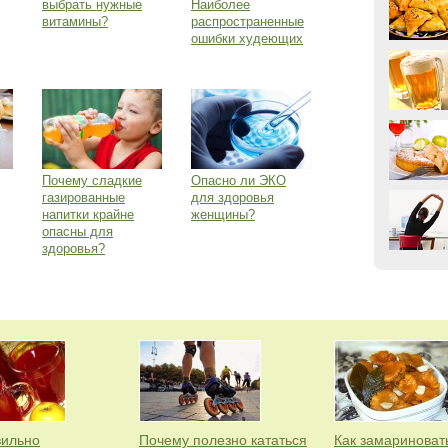
выбрать нужные
Наиболее
витамины?
распространенные
ошибки худеющих
Почему сладкие
Опасно ли ЭКО
газированные
для здоровья
напитки крайне
женщины?
опасны для
здоровья?
вильно
Почему полезно кататься
Как замариноват