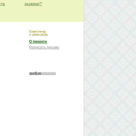
пта
рыжики?
Советленд
© 2009-2026
О проекте
Написать письмо