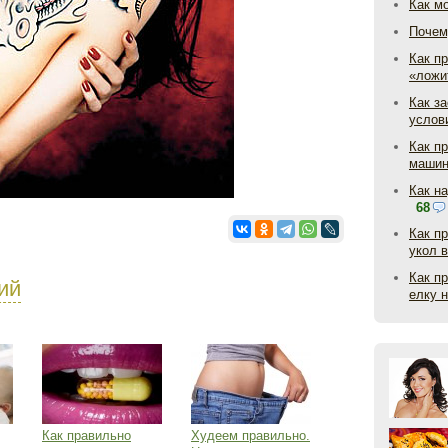
Как м
Почем
Как пр
«ложи
Как з
услов
Как п
маши
Как н
68
Как п
укол 
Как п
ий
елку 
Как правильно
Худеем правильно.