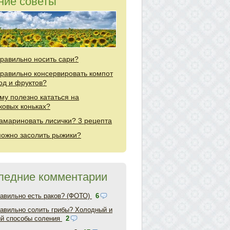
ние советы
правильно носить сари?
правильно консервировать компот
год и фруктов?
му полезно кататься на
ковых коньках?
замариновать лисички? 3 рецепта
можно засолить рыжики?
ледние комментарии
равильно есть раков? (ФОТО)
6
равильно солить грибы? Холодный и
ий способы соления
2