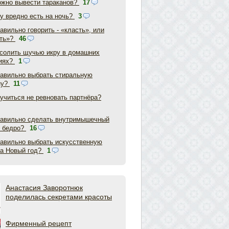
ожно вывести тараканов?
17
у вредно есть на ночь?
3
авильно говорить - «класть», или
ть»?
46
асолить щучью икру в домашних
иях?
1
равильно выбрать стиральную
ну?
11
аучиться не ревновать партнёра?
равильно сделать внутримышечный
в бедро?
16
равильно выбрать искусственную
на Новый год?
1
Анастасия Заворотнюк
поделилась секретами красоты
Фирменный рецепт