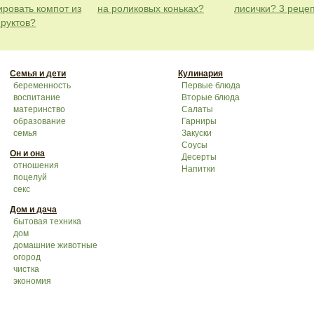
ировать компот из
на роликовых коньках?
лисички? 3 реце
фруктов?
Семья и дети
Кулинария
беременность
Первые блюда
воспитание
Вторые блюда
материнство
Салаты
образование
Гарниры
семья
Закуски
Соусы
Он и она
Десерты
отношения
Напитки
поцелуй
секс
Дом и дача
бытовая техника
дом
домашние животные
огород
чистка
экономия