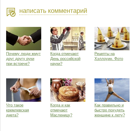
написать комментарий
Почему люди жмут
Когда отмечают
Рецепты на
друг другу руки
День российской
Хэллоуин. Фото
при встрече?
науки?
Что такое
Когда и как
Как правильно и
кремлевская
отмечают
быстро похудеть
диета?
Масленицу?
женщине к лету?