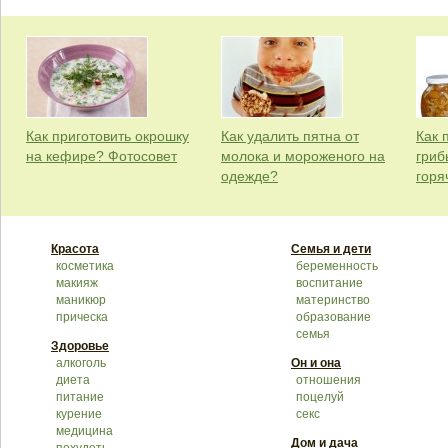
Как приготовить окрошку
Как удалить пятна от
Как 
на кефире? Фотосовет
молока и мороженого на
гриб
одежде?
горя
Красота
Семья и дети
косметика
беременность
макияж
воспитание
маникюр
материнство
прическа
образование
семья
Здоровье
алкоголь
Он и она
диета
отношения
питание
поцелуй
курение
секс
медицина
Дом и дача