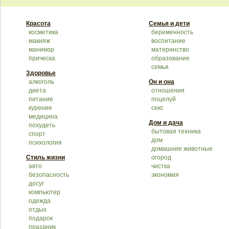
Красота
Семья и дети
косметика
беременность
макияж
воспитание
маникюр
материнство
прическа
образование
семья
Здоровье
алкоголь
Он и она
диета
отношения
питание
поцелуй
курение
секс
медицина
Дом и дача
похудеть
бытовая техника
спорт
дом
психология
домашние животные
Стиль жизни
огород
авто
чистка
безопасность
экономия
досуг
компьютер
одежда
отдых
подарок
праздник