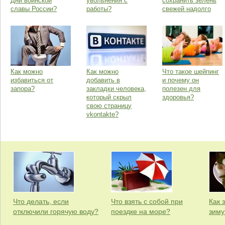
Дни воинской
увольнения с
сохранить зелень
славы России?
работы?
свежей надолго
Как можно
Как можно
Что такое шейпинг
избавиться от
добавить в
и почему он
запора?
закладки человека,
полезен для
который скрыл
здоровья?
свою страницу
vkontakte?
Что делать, если
Что взять с собой при
Как 
отключили горячую воду?
поездке на море?
зиму