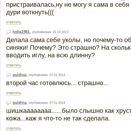
пристраивалась,ну не могу я сама в себя 
дури воткнуть(((
ответить
lydia1981
,
опубликован: 15.10.2013
Делала сама себе уколы, но почему-то о
синяки! Почему? Это страшно? На сколь
вводить иглу, на всю длинну?
ответить
guldina
,
опубликован: 07.01.2014
второй час готовлюсь... страшно...
ответить
guldina
,
опубликован: 07.01.2014
шишкаааааааа......было слышно как хрус
кожа...каж я что-то не так сделала.
ответить