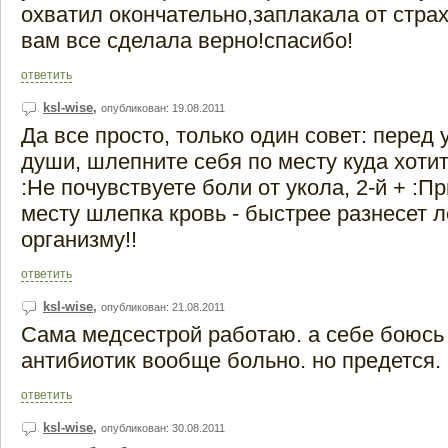
охватил окончательно,заплакала от страх
вам все сделала верно!спасибо!
ответить
ksl-wise
,
опубликован: 19.08.2011
Да все просто, только один совет: перед 
души, шлепните себя по месту куда хотите
:Не почувствуете боли от укола, 2-й + :П
месту шлепка кровь - быстрее разнесет л
организму!!
ответить
ksl-wise
,
опубликован: 21.08.2011
Сама медсестрой работаю. а себе боюсь 
антибиотик вообще больно. но предется.
ответить
ksl-wise
,
опубликован: 30.08.2011