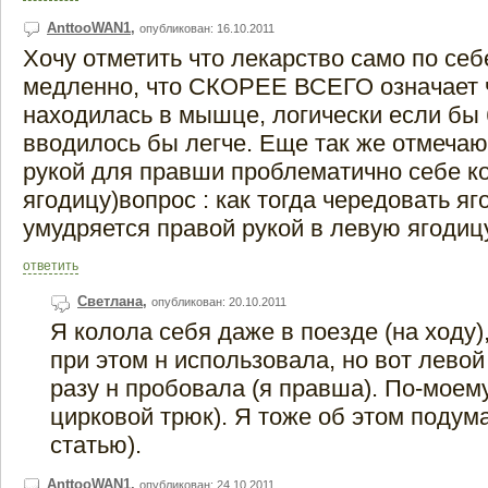
AnttooWAN1
,
опубликован: 16.10.2011
Хочу отметить что лекарство само по се
медленно, что СКОРЕЕ ВСЕГО означает 
находилась в мышце, логически если бы 
вводилось бы легче. Еще так же отмечаю
рукой для правши проблематично себе к
ягодицу)вопрос : как тогда чередовать яг
умудряется правой рукой в левую ягодиц
ответить
Светлана
,
опубликован: 20.10.2011
Я колола себя даже в поезде (на ходу)
при этом н использовала, но вот левой 
разу н пробовала (я правша). По-моему
цирковой трюк). Я тоже об этом подум
статью).
AnttooWAN1
,
опубликован: 24.10.2011