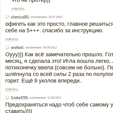
ответить
chemical83
,
опубликован: 20.07.2012
офигеть как это просто, главное решитьс
себе на 5+++. спасибо за инструкцию.
ответить
anytkarf
,
опубликован: 06.08.2012
Оууу))) Как всё замечательно прошло. Го
месяц, я сделала это! Игла вошла легко,
потихонечку ввела (совсем не больно). 
шлёпнула со всей силы 2 раза по полупо
горит. Ещё 9 уколов впереди..
ответить
Snake4790
,
опубликован: 12.09.2012
Предохраняться надо чтоб себе самому 
ставить))))