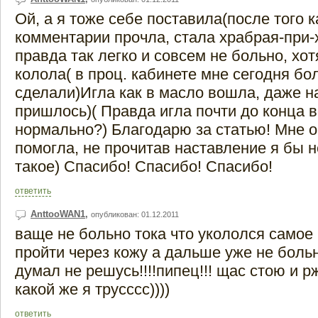
Ой, а я тоже себе поставила(после того к
комментарии прочла, стала храбрая-при-
правда так легко и совсем не больно, хот
колола( в проц. кабинете мне сегодня бо
сделали)Игла как в масло вошла, даже н
пришлось)( Правда игла почти до конца 
нормально?) Благодарю за статью! Мне о
помогла, не прочитав наставление я бы 
такое) Спасибо! Спасибо! Спасибо!
ответить
AnttooWAN1
,
опубликован: 01.12.2011
ваще не больно тока что укололся самое
пройти через кожу а дальше уже не больн
думал не решусь!!!!пипец!!! щас стою и р
какой же я трусссс))))
ответить