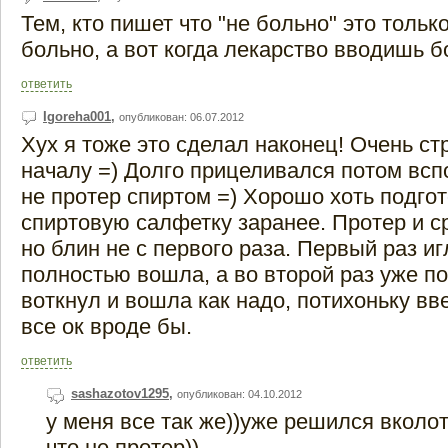
Тем, кто пишет что "не больно" это тольк
больно, а вот когда лекарство вводишь 
ответить
Igoreha001
,
опубликован: 06.07.2012
Хух я тоже это сделал наконец! Очень с
началу =) Долго прицеливался потом всп
не протер спиртом =) Хорошо хоть подго
спиртовую салфетку заранее. Протер и с
но блин не с первого раза. Первый раз иг
полностью вошла, а во второй раз уже п
воткнул и вошла как надо, потихоньку вв
все ок вроде бы.
ответить
sashazotov1295
,
опубликован: 04.10.2012
у меня все так же))уже решился вколо
что не протер))