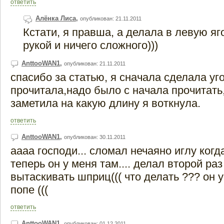
ответить
Алёнка Лиса
,
опубликован: 21.11.2011
Кстати, я правша, а делала в левую я
рукой и ничего сложного)))
AnttooWAN1
,
опубликован: 21.11.2011
спасибо за статью, я сначала сделала уго
прочитала,надо было с начала прочитать,
заметила на какую длину я воткнула.
ответить
AnttooWAN1
,
опубликован: 30.11.2011
аааа господи... сломал нечаяно иглу когда
теперь он у меня там.... делал второй раз
вытаскивать шприц((( что делать ??? он у
попе (((
ответить
AnttooWAN1
,
опубликован: 01.12.2011