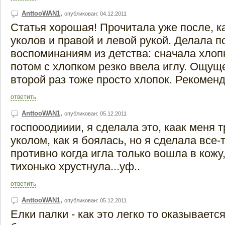
AnttooWAN1
,
опубликован: 04.12.2011
Статья хорошая! Прочитала уже после, к
уколов и правой и левой рукой. Делала п
воспоминаниям из детства: сначала хлопн
потом с хлопком резко ввела иглу. Ощущ
второй раз тоже просто хлопок. Рекоменд
ответить
AnttooWAN1
,
опубликован: 05.12.2011
госпооодииии, я сделала это, каак меня 
уколом, как я боялась, но я сделала все-
противно когда игла только вошла в кожу
тихонько хрустнула...уф..
ответить
AnttooWAN1
,
опубликован: 05.12.2011
Елки палки - как это легко то оказываетс