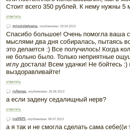
Стоит всего 350 рублей. К нему нужны 5
ответить
missistatyana
,
опубликован: 29.04.2013
Спасибо большое! Очень помогла ваша ст
мыслями два дня собиралась, пытаясь вс
это делается :) Все получилось! Когда к
не больно было. Только неприятные ощу
иглу достала! Всем удачки! Не бойтесь :) 
выздоравливайте!
ответить
rufanaa
,
опубликован: 26.06.2013
а если задену седалищный нерв?
ответить
ira5925
,
опубликован: 08.07.2013
а я так и не смогла сделать сама себе((и 