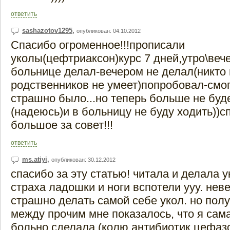
ответить
sashazotov1295
,
опубликован: 04.10.2012
Спасибо огроменное!!!прописали
уколы(цефтриаксон)курс 7 дней,утро\веч
больнице делал-вечером не делал(никто 
родственников не умеет)попробовал-смо
страшно было...но теперь больше не буд
(надеюсь)и в больницу не буду ходить))с
большое за совет!!!
ответить
ms.atiyi
,
опубликован: 30.12.2012
спасибо за эту статью! читала и делала у
страха ладошки и ноги вспотели ууу. нев
страшно делать самой себе укол. но полу
между прочим мне показалось, что я сам
больно сделала (колю антибиотик цефаз