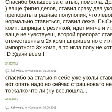
Спасибо большое за статью, помогла. Д
) ваще фигня делов, ставил сразу два ук
препораты в разные полупопия, что лево
нормально ставиться, ставил лежа. ПыСы
комп. шприцы с резинкой, идет мягче и и
ваще не чувствуеш, второй препорат ста
отечественным 2х комп шприцем но с игл
импортного 3х комп, а то игла попу не хо
:D Удачи всем!!!
ответить
ksl-wise
,
опубликован: 01.09.2011
спасибо за статью.я себе уже уколы ста
вот опять надо,но сейчас страшновато не
то жалко что ли:)ну всё,пошла...
ответить
ksl-wise
,
опубликован: 04.09.2011