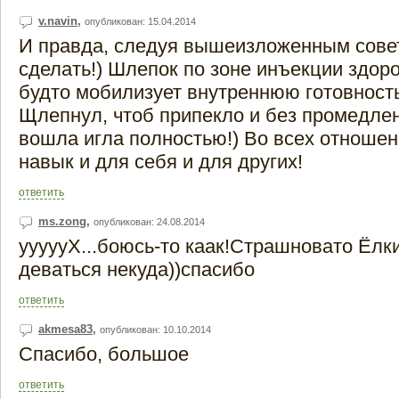
v.navin
,
опубликован: 15.04.2014
И правда, следуя вышеизложенным совет
сделать!) Шлепок по зоне инъекции здоро
будто мобилизует внутреннюю готовность 
Щлепнул, чтоб припекло и без промедлен
вошла игла полностью!) Во всех отноше
навык и для себя и для других!
ответить
ms.zong
,
опубликован: 24.08.2014
уууууХ...боюсь-то каак!Страшновато Ёлк
деваться некуда))спасибо
ответить
akmesa83
,
опубликован: 10.10.2014
Спасибо, большое
ответить