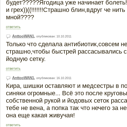
будет?????Ягодица уже начинает болеть!!
и грех))((!!!!!!!Страшно блин,вдруг че нить
мной????
ответить
AnttooWAN1
,
опубликован: 10.10.2011
Только что сделала антибиотик,совсем н
страшно,чтобы быстрей рассасывались с
йодную сетку.
ответить
AnttooWAN1
,
опубликован: 16.10.2011
Кира, шишки оставляют и медсестры в п
синяки огромные... Всё это после кругов
собственной рукой и йодовых сеток расса
тебе не вена, а попка так что нечего за н
она еще какая живучая!
ответить