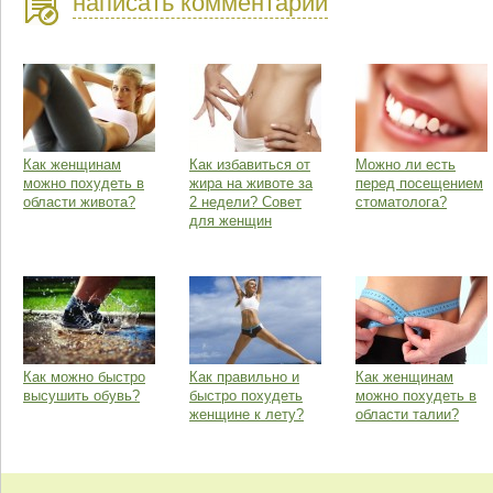
написать комментарий
Как женщинам
Как избавиться от
Можно ли есть
можно похудеть в
жира на животе за
перед посещением
области живота?
2 недели? Совет
стоматолога?
для женщин
Как можно быстро
Как правильно и
Как женщинам
высушить обувь?
быстро похудеть
можно похудеть в
женщине к лету?
области талии?