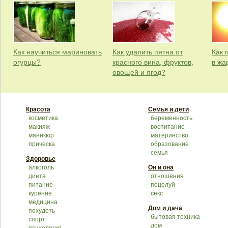
Как научиться мариновать
Как удалить пятна от
Как 
огурцы?
красного вина, фруктов,
в жа
овощей и ягод?
Красота
Семья и дети
косметика
беременность
макияж
воспитание
маникюр
материнство
прическа
образование
семья
Здоровье
алкоголь
Он и она
диета
отношения
питание
поцелуй
курение
секс
медицина
Дом и дача
похудеть
бытовая техника
спорт
дом