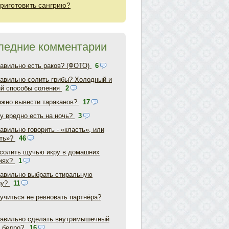
приготовить сангрию?
ледние комментарии
равильно есть раков? (ФОТО)
6
равильно солить грибы? Холодный и
ий способы соления
2
ожно вывести тараканов?
17
у вредно есть на ночь?
3
авильно говорить - «класть», или
ть»?
46
асолить щучью икру в домашних
иях?
1
равильно выбрать стиральную
ну?
11
аучиться не ревновать партнёра?
равильно сделать внутримышечный
в бедро?
16