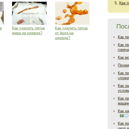
Как 
Пос
а
Как удалить пятна
Как удалить пятна
жира на одежде?
от йода на
Как п
одежде?
Как п
горяч
Как м
Почем
Как пр
«ложи
Как з
услов
Как п
маши
Как н
68
Как п
укол 