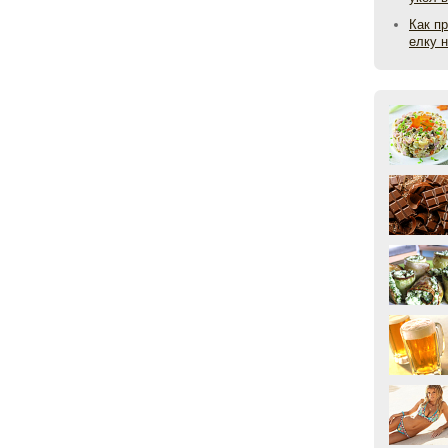
Как п
елку 