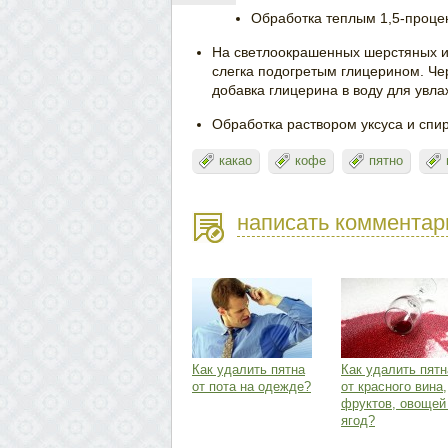
Обработка теплым 1,5-проце
На светлоокрашенных шерстяных и
слегка подогретым глицерином. Че
добавка глицерина в воду для увл
Обработка раствором уксуса и спирт
какао
кофе
пятно
написать комментар
Как удалить пятна
Как удалить пятн
от пота на одежде?
от красного вина,
фруктов, овощей
ягод?