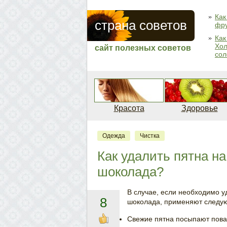
Как
страна советов
фру
Как
Хол
сайт полезных советов
сол
Красота
Здоровье
Одежда
Чистка
Как удалить пятна на
шоколада?
В случае, если необходимо уд
8
шоколада, применяют следу
Свежие пятна посыпают пова