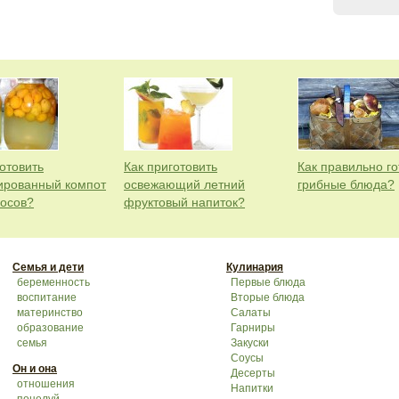
отовить
Как приготовить
Как правильно го
ированный компот
освежающий летний
грибные блюда?
косов?
фруктовый напиток?
Семья и дети
Кулинария
беременность
Первые блюда
воспитание
Вторые блюда
материнство
Салаты
образование
Гарниры
семья
Закуски
Соусы
Он и она
Десерты
отношения
Напитки