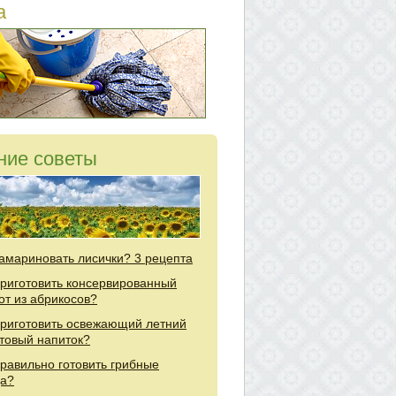
а
ние советы
замариновать лисички? 3 рецепта
приготовить консервированный
от из абрикосов?
приготовить освежающий летний
товый напиток?
правильно готовить грибные
а?