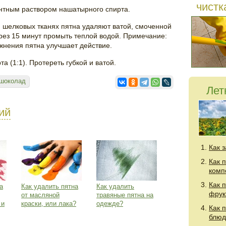
чистк
нтным раствором нашатырного спирта.
 шелковых тканях пятна удаляют ватой, смоченной
рез 15 минут промыть теплой водой. Примечание:
ажнения пятна улучшает действие.
а (1:1). Протереть губкой и ватой.
шоколад
Лет
ий
Как 
Как 
комп
Как 
а
Как удалить пятна
Как удалить
фрук
от масляной
травяные пятна на
 и
краски, или лака?
одежде?
Как 
блюд