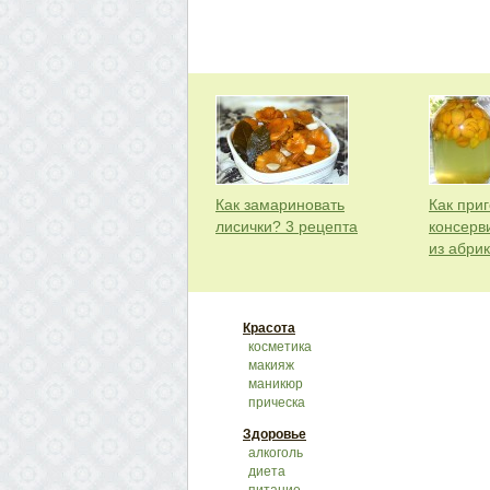
Как замариновать
Как приг
лисички? 3 рецепта
консерв
из абри
Красота
косметика
макияж
маникюр
прическа
Здоровье
алкоголь
диета