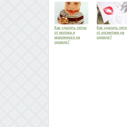
Как удалить пятна
Как удалить пятн
от молока и
от косметики на
мороженого на
одежде?
одежде?