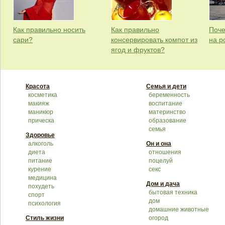
Как правильно носить
Как правильно
Поче
сари?
консервировать компот из
на р
ягод и фруктов?
Красота
Семья и дети
косметика
беременность
макияж
воспитание
маникюр
материнство
прическа
образование
семья
Здоровье
алкоголь
Он и она
диета
отношения
питание
поцелуй
курение
секс
медицина
Дом и дача
похудеть
бытовая техника
спорт
дом
психология
домашние животные
Стиль жизни
огород