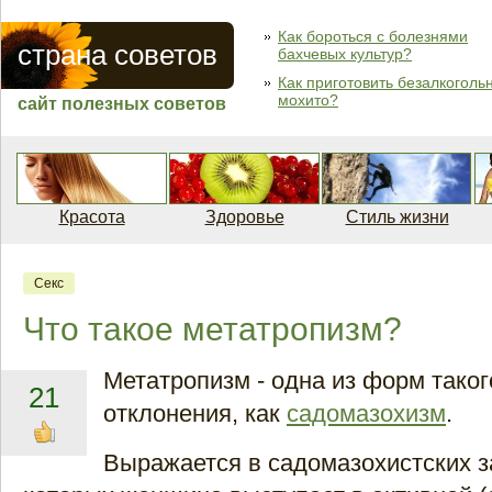
Как бороться с болезнями
страна советов
бахчевых культур?
Как приготовить безалкоголь
мохито?
сайт полезных советов
Красота
Здоровье
Стиль жизни
Секс
Что такое метатропизм?
Метатропизм - одна из форм таког
21
отклонения, как
садомазохизм
.
Выражается в садомазохистских з