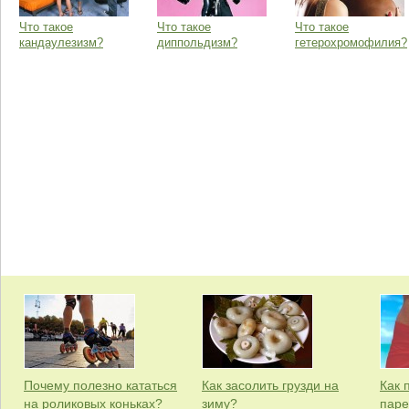
Что такое
Что такое
Что такое
кандаулезизм?
диппольдизм?
гетерохромофилия?
Почему полезно кататься
Как засолить грузди на
Как 
на роликовых коньках?
зиму?
паре