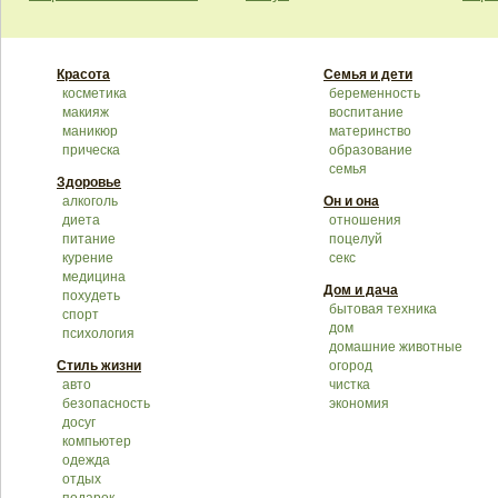
Красота
Семья и дети
косметика
беременность
макияж
воспитание
маникюр
материнство
прическа
образование
семья
Здоровье
алкоголь
Он и она
диета
отношения
питание
поцелуй
курение
секс
медицина
Дом и дача
похудеть
бытовая техника
спорт
дом
психология
домашние животные
Стиль жизни
огород
авто
чистка
безопасность
экономия
досуг
компьютер
одежда
отдых