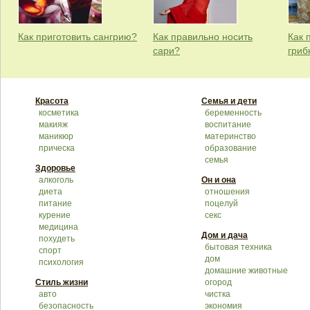
Как приготовить сангрию?
Как правильно носить
Как 
сари?
гриб
Красота
Семья и дети
косметика
беременность
макияж
воспитание
маникюр
материнство
прическа
образование
семья
Здоровье
алкоголь
Он и она
диета
отношения
питание
поцелуй
курение
секс
медицина
Дом и дача
похудеть
бытовая техника
спорт
дом
психология
домашние животные
Стиль жизни
огород
авто
чистка
безопасность
экономия